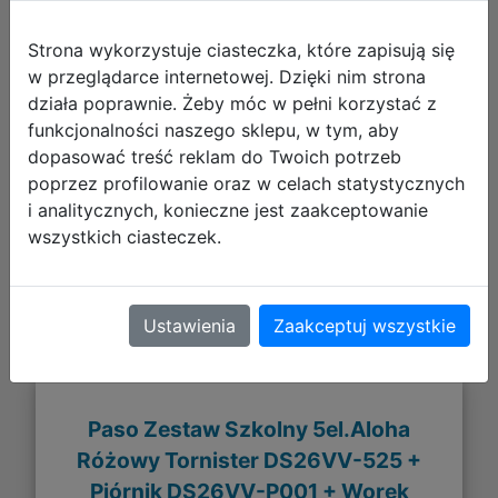
Strona wykorzystuje ciasteczka, które zapisują się
w przeglądarce internetowej. Dzięki nim strona
działa poprawnie. Żeby móc w pełni korzystać z
funkcjonalności naszego sklepu, w tym, aby
239,02 zł
dopasować treść reklam do Twoich potrzeb
poprzez profilowanie oraz w celach statystycznych
DO KOSZYKA
i analitycznych, konieczne jest zaakceptowanie
wszystkich ciasteczek.
Galeria zdjęć
Ustawienia
Zaakceptuj wszystkie
Paso Zestaw Szkolny 5el.Aloha
Różowy Tornister DS26VV-525 +
Piórnik DS26VV-P001 + Worek