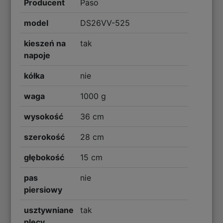
Producent
Paso
model
DS26VV-525
kieszeń na
tak
napoje
kółka
nie
waga
1000 g
wysokość
36 cm
szerokość
28 cm
głębokość
15 cm
pas
nie
piersiowy
usztywniane
tak
plecy