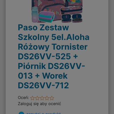
Paso Zestaw
Szkolny 5el.Aloha
Różowy Tornister
DS26VV-525 +
Piórnik DS26VV-
013 + Worek
DS26VV-712
Oceń:
Zaloguj się aby ocenić
zapytaj o produkt