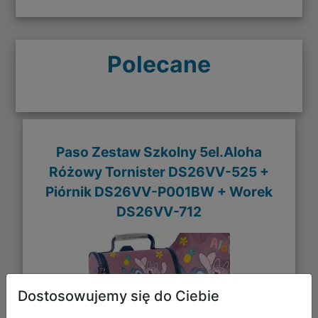
Polecane
Paso Zestaw Szkolny 5el.Aloha
Różowy Tornister DS26VV-525 +
Piórnik DS26VV-P001BW + Worek
DS26VV-712
Dostosowujemy się do Ciebie