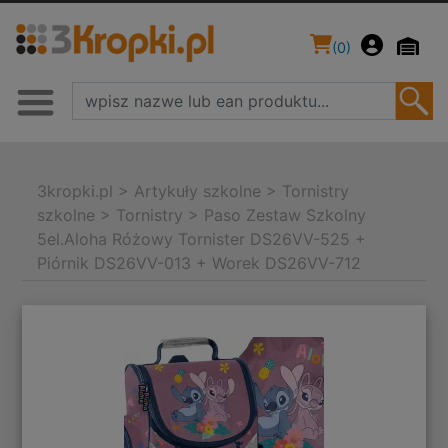
(
0
)
3kropki.pl
>
Artykuły szkolne
>
Tornistry
szkolne
>
Tornistry
>
Paso Zestaw Szkolny
5el.Aloha Różowy Tornister DS26VV-525 +
Piórnik DS26VV-013 + Worek DS26VV-712