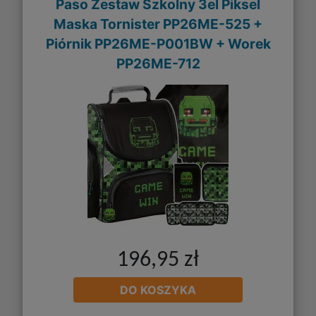
Paso Zestaw Szkolny 3el Piksel
Maska Tornister PP26ME-525 +
Piórnik PP26ME-P001BW + Worek
PP26ME-712
196,95 zł
DO KOSZYKA