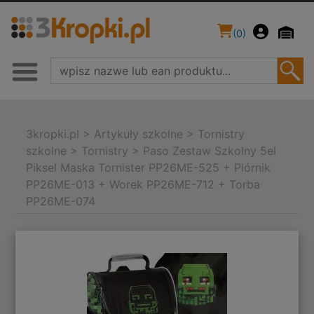
(
0
)
3kropki.pl
>
Artykuły szkolne
>
Tornistry
szkolne
>
Tornistry
>
Paso Zestaw Szkolny 5el
Piksel Maska Tornister PP26ME-525 + Piórnik
PP26ME-013 + Worek PP26ME-712 + Torba
PP26ME-074