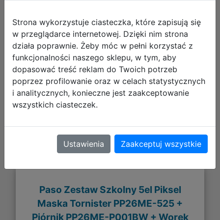
Strona wykorzystuje ciasteczka, które zapisują się
w przeglądarce internetowej. Dzięki nim strona
działa poprawnie. Żeby móc w pełni korzystać z
funkcjonalności naszego sklepu, w tym, aby
259,93 zł
dopasować treść reklam do Twoich potrzeb
poprzez profilowanie oraz w celach statystycznych
DO KOSZYKA
i analitycznych, konieczne jest zaakceptowanie
wszystkich ciasteczek.
Galeria zdjęć
Ustawienia
Zaakceptuj wszystkie
Paso Zestaw Szkolny 5el Piksel
Maska Tornister PP26ME-525 +
Piórnik PP26ME-P001BW + Worek