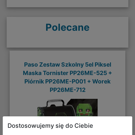
Polecane
Paso Zestaw Szkolny 5el Piksel
Maska Tornister PP26ME-525 +
Piórnik PP26ME-P001 + Worek
PP26ME-712
Dostosowujemy się do Ciebie