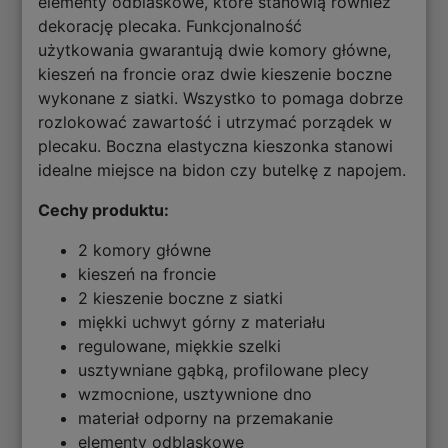
elementy odblaskowe, które stanowią również
dekorację plecaka. Funkcjonalność
użytkowania gwarantują dwie komory główne,
kieszeń na froncie oraz dwie kieszenie boczne
wykonane z siatki. Wszystko to pomaga dobrze
rozlokować zawartość i utrzymać porządek w
plecaku. Boczna elastyczna kieszonka stanowi
idealne miejsce na bidon czy butelkę z napojem.
Cechy produktu:
2 komory główne
kieszeń na froncie
2 kieszenie boczne z siatki
miękki uchwyt górny z materiału
regulowane, miękkie szelki
usztywniane gąbką, profilowane plecy
wzmocnione, usztywnione dno
materiał odporny na przemakanie
elementy odblaskowe