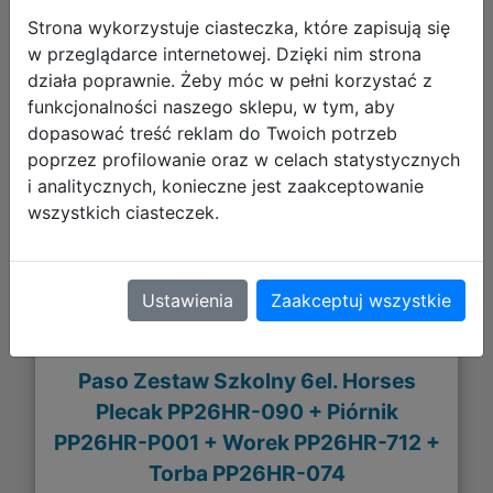
Strona wykorzystuje ciasteczka, które zapisują się
w przeglądarce internetowej. Dzięki nim strona
działa poprawnie. Żeby móc w pełni korzystać z
224,93 zł
funkcjonalności naszego sklepu, w tym, aby
dopasować treść reklam do Twoich potrzeb
DO KOSZYKA
poprzez profilowanie oraz w celach statystycznych
i analitycznych, konieczne jest zaakceptowanie
wszystkich ciasteczek.
Galeria zdjęć
Ustawienia
Zaakceptuj wszystkie
Paso Zestaw Szkolny 6el. Horses
Plecak PP26HR-090 + Piórnik
PP26HR-P001 + Worek PP26HR-712 +
Torba PP26HR-074