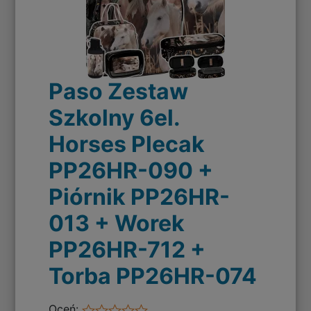
Paso Zestaw
Szkolny 6el.
Horses Plecak
PP26HR-090 +
Piórnik PP26HR-
013 + Worek
PP26HR-712 +
Torba PP26HR-074
Oceń: