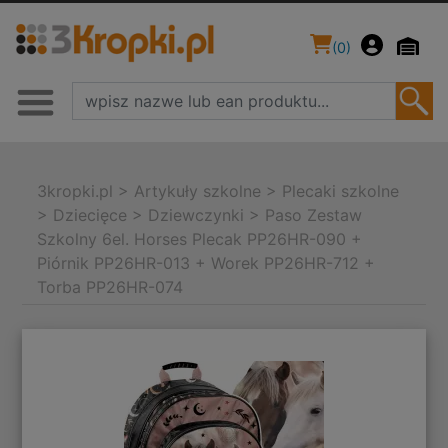
(
0
)
3kropki.pl
>
Artykuły szkolne
>
Plecaki szkolne
>
Dziecięce
>
Dziewczynki
>
Paso Zestaw
Szkolny 6el. Horses Plecak PP26HR-090 +
Piórnik PP26HR-013 + Worek PP26HR-712 +
Torba PP26HR-074