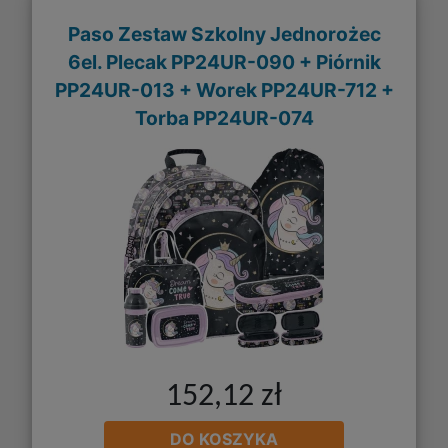
Paso Zestaw Szkolny Jednorożec
6el. Plecak PP24UR-090 + Piórnik
PP24UR-013 + Worek PP24UR-712 +
Torba PP24UR-074
152,12 zł
DO KOSZYKA