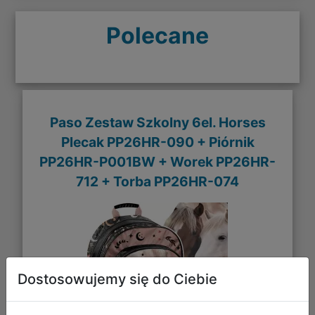
Polecane
Paso Zestaw Szkolny 6el. Horses
Plecak PP26HR-090 + Piórnik
PP26HR-P001BW + Worek PP26HR-
712 + Torba PP26HR-074
Dostosowujemy się do Ciebie