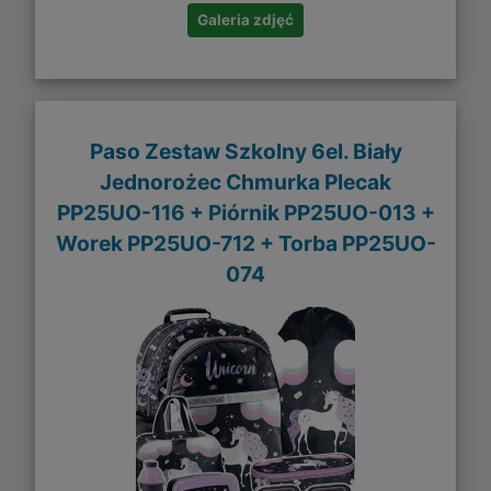
Galeria zdjęć
Paso Zestaw Szkolny 6el. Biały
Jednorożec Chmurka Plecak
PP25UO-116 + Piórnik PP25UO-013 +
Worek PP25UO-712 + Torba PP25UO-
074