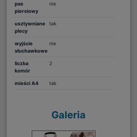
pas
nie
piersiowy
usztywniane
tak
plecy
wyjście
nie
słuchawkowe
liczba
2
komór
mieści A4
tak
Galeria