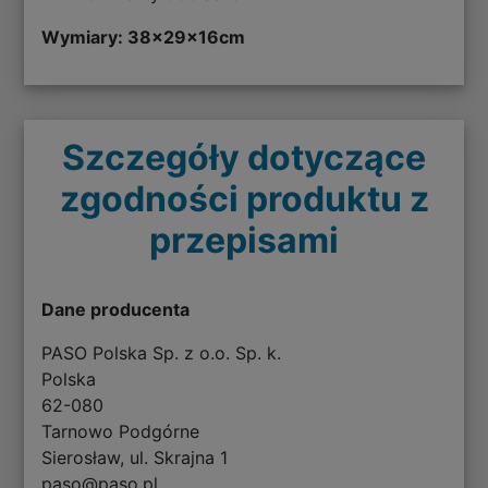
Wymiary: 38
x29x16cm
Szczegóły dotyczące
zgodności produktu z
przepisami
Dane producenta
PASO Polska Sp. z o.o. Sp. k.
Polska
62-080
Tarnowo Podgórne
Sierosław, ul. Skrajna 1
paso@paso.pl