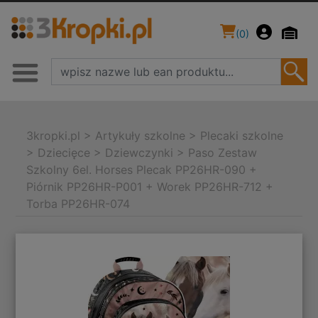
(
0
)
3kropki.pl
>
Artykuły szkolne
>
Plecaki szkolne
>
Dziecięce
>
Dziewczynki
>
Paso Zestaw
Szkolny 6el. Horses Plecak PP26HR-090 +
Piórnik PP26HR-P001 + Worek PP26HR-712 +
Torba PP26HR-074