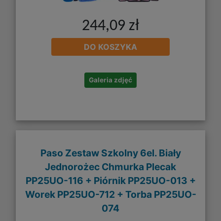
244,09 zł
DO KOSZYKA
Galeria zdjęć
Paso Zestaw Szkolny 6el. Biały
Jednorożec Chmurka Plecak
PP25UO-116 + Piórnik PP25UO-013 +
Worek PP25UO-712 + Torba PP25UO-
074