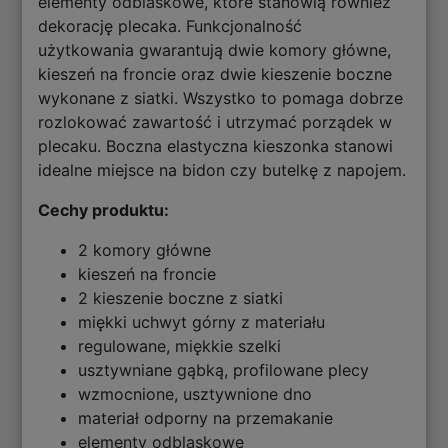
elementy odblaskowe, które stanowią również
dekorację plecaka. Funkcjonalność
użytkowania gwarantują dwie komory główne,
kieszeń na froncie oraz dwie kieszenie boczne
wykonane z siatki. Wszystko to pomaga dobrze
rozlokować zawartość i utrzymać porządek w
plecaku. Boczna elastyczna kieszonka stanowi
idealne miejsce na bidon czy butelkę z napojem.
Cechy produktu:
2 komory główne
kieszeń na froncie
2 kieszenie boczne z siatki
miękki uchwyt górny z materiału
regulowane, miękkie szelki
usztywniane gąbką, profilowane plecy
wzmocnione, usztywnione dno
materiał odporny na przemakanie
elementy odblaskowe