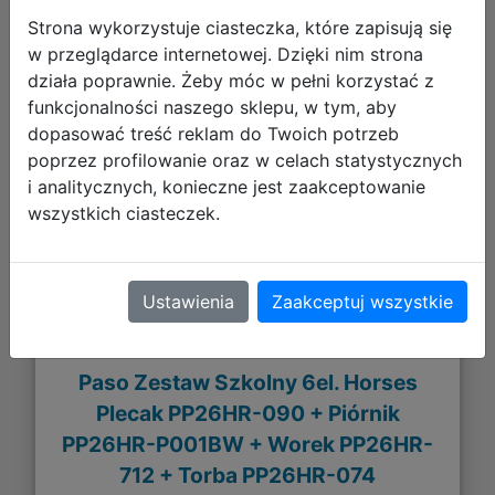
Strona wykorzystuje ciasteczka, które zapisują się
w przeglądarce internetowej. Dzięki nim strona
działa poprawnie. Żeby móc w pełni korzystać z
232,93 zł
funkcjonalności naszego sklepu, w tym, aby
dopasować treść reklam do Twoich potrzeb
DO KOSZYKA
poprzez profilowanie oraz w celach statystycznych
i analitycznych, konieczne jest zaakceptowanie
wszystkich ciasteczek.
Galeria zdjęć
Ustawienia
Zaakceptuj wszystkie
Paso Zestaw Szkolny 6el. Horses
Plecak PP26HR-090 + Piórnik
PP26HR-P001BW + Worek PP26HR-
712 + Torba PP26HR-074