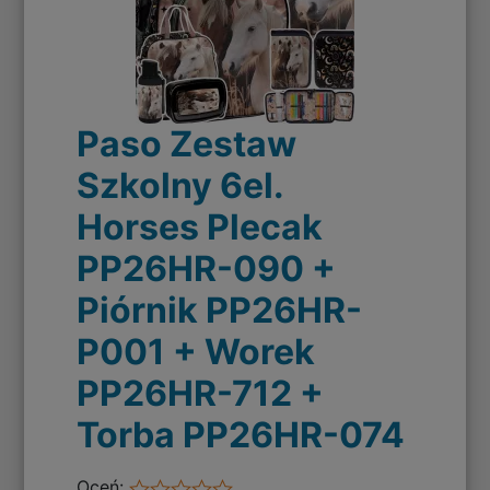
Paso Zestaw
Szkolny 6el.
Horses Plecak
PP26HR-090 +
Piórnik PP26HR-
P001 + Worek
PP26HR-712 +
Torba PP26HR-074
Oceń: