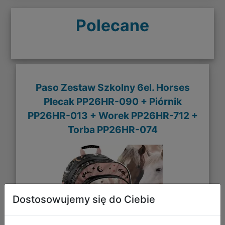
Polecane
Paso Zestaw Szkolny 6el. Horses
Plecak PP26HR-090 + Piórnik
PP26HR-013 + Worek PP26HR-712 +
Torba PP26HR-074
Dostosowujemy się do Ciebie