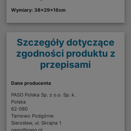
Wymiary: 38
x29x16cm
Szczegóły dotyczące
zgodności produktu z
przepisami
Dane producenta
PASO Polska Sp. z o.o. Sp. k.
Polska
62-080
Tarnowo Podgórne
Sierosław, ul. Skrajna 1
paso@paso.pl