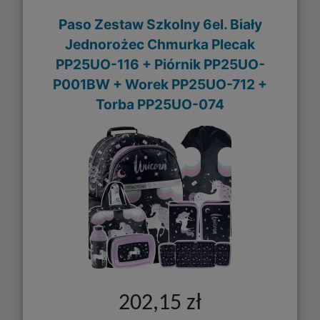
Paso Zestaw Szkolny 6el. Biały
Jednorożec Chmurka Plecak
PP25UO-116 + Piórnik PP25UO-
P001BW + Worek PP25UO-712 +
Torba PP25UO-074
202,15 zł