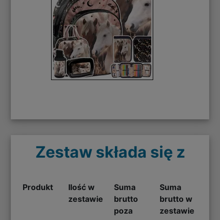
Zestaw składa się z
Produkt
Ilość w
Suma
Suma
zestawie
brutto
brutto w
poza
zestawie