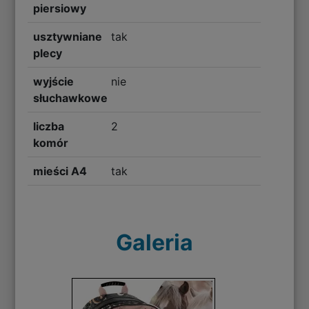
piersiowy
usztywniane
tak
plecy
wyjście
nie
słuchawkowe
liczba
2
komór
mieści A4
tak
Galeria