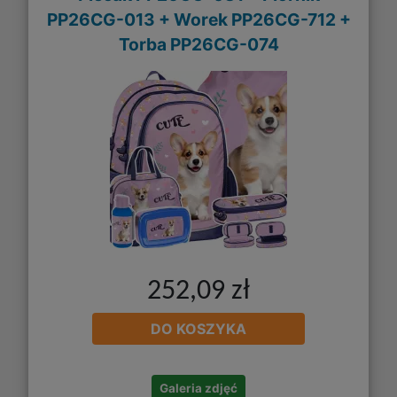
PP26CG-013 + Worek PP26CG-712 +
Torba PP26CG-074
252,09 zł
DO KOSZYKA
Galeria zdjęć