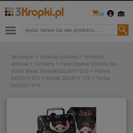
(
0
)
3kropki.pl
>
Artykuły szkolne
>
Tornistry
szkolne
>
Tornistry
>
Paso Zestaw Szkolny 6el.
Stitch Black TornisterDS26YY-525 + Piórnik
DS26YY-013 + Worek DS26YY-712 + Torba
DS26YY-074