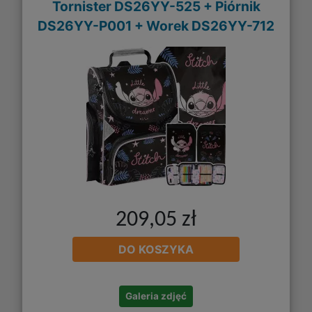
Tornister DS26YY-525 + Piórnik
DS26YY-P001 + Worek DS26YY-712
209,05 zł
DO KOSZYKA
Galeria zdjęć