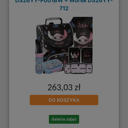
DS26YY-P001BW + Worek DS26YY-
712
263,03 zł
DO KOSZYKA
Galeria zdjęć