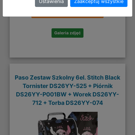
331,02 zł
Ustawienia
Zaakceptuj wszystkie
DO KOSZYKA
Galeria zdjęć
Paso Zestaw Szkolny 6el. Stitch Black
Tornister DS26YY-525 + Piórnik
DS26YY-P001BW + Worek DS26YY-
712 + Torba DS26YY-074