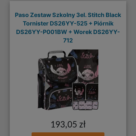
Paso Zestaw Szkolny 3el. Stitch Black
Tornister DS26YY-525 + Piórnik
DS26YY-P001BW + Worek DS26YY-
712
193,05 zł