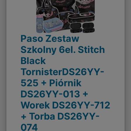
Paso Zestaw
Szkolny 6el. Stitch
Black
TornisterDS26YY-
525 + Piórnik
DS26YY-013 +
Worek DS26YY-712
+ Torba DS26YY-
074