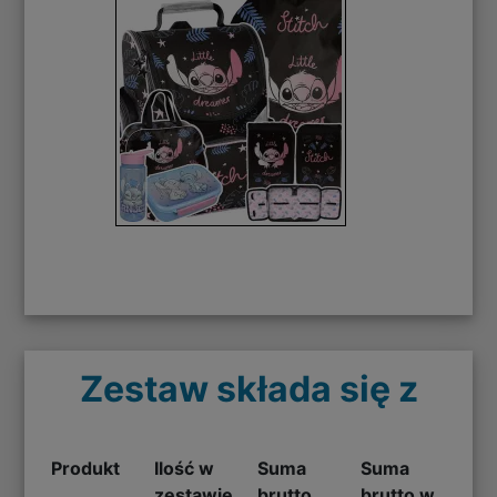
Zestaw składa się z
Produkt
Ilość w
Suma
Suma
zestawie
brutto
brutto w