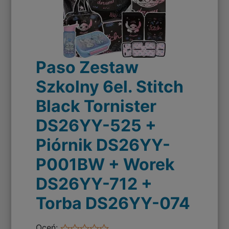
Paso Zestaw
Szkolny 6el. Stitch
Black Tornister
DS26YY-525 +
Piórnik DS26YY-
P001BW + Worek
DS26YY-712 +
Torba DS26YY-074
Oceń: