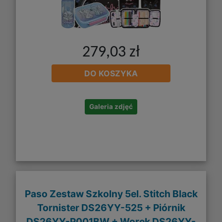
279,03 zł
DO KOSZYKA
Galeria zdjęć
Paso Zestaw Szkolny 5el. Stitch Black
Tornister DS26YY-525 + Piórnik
DS26YY-P001BW + Worek DS26YY-