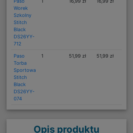
Paso
1
16,99 zł
16,99 zł
Worek
Szkolny
Stitch
Black
DS26YY-
712
Paso
1
51,99 zł
51,99 zł
Torba
Sportowa
Stitch
Black
DS26YY-
074
Opis produktu