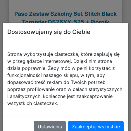
Paso Zestaw Szkolny 6el. Stitch Black
Tornister DS26YY-525 + Piórnik
DS26YY-P001 + Worek DS26YY-712
Dostosowujemy się do Ciebie
+ Torba DS26YY-074
Strona wykorzystuje ciasteczka, które zapisują się
w przeglądarce internetowej. Dzięki nim strona
działa poprawnie. Żeby móc w pełni korzystać z
funkcjonalności naszego sklepu, w tym, aby
dopasować treść reklam do Twoich potrzeb
poprzez profilowanie oraz w celach statystycznych
i analitycznych, konieczne jest zaakceptowanie
wszystkich ciasteczek.
331,02 zł
Ustawienia
Zaakceptuj wszystkie