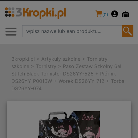
(
0
)
3kropki.pl
>
Artykuły szkolne
>
Tornistry
szkolne
>
Tornistry
>
Paso Zestaw Szkolny 6el.
Stitch Black Tornister DS26YY-525 + Piórnik
DS26YY-P001BW + Worek DS26YY-712 + Torba
DS26YY-074