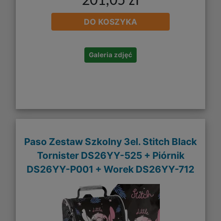
201,05 zł
DO KOSZYKA
Galeria zdjęć
Paso Zestaw Szkolny 3el. Stitch Black
Tornister DS26YY-525 + Piórnik
DS26YY-P001 + Worek DS26YY-712