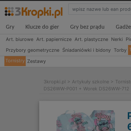
Gry
Klucze do gier
Gry bez prądu
Gadże
Art. biurowe
Art. papiernicze
Art. plastyczne
Nerki
Pi
Przybory geometryczne
Śniadaniówki i bidony
Torby
Tornistry
Zestawy
3kropki.pl
>
Artykuły szkolne
>
Tornist
DS26WW-P001 + Worek DS26WW-712 