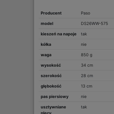
Producent
Paso
model
DS26WW-575
kieszeń na napoje
tak
kółka
nie
waga
850 g
wysokość
34 cm
szerokość
28 cm
głębokość
13 cm
pas piersiowy
nie
usztywniane
tak
plecy