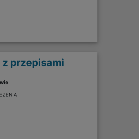
 z przepisami
twie
ZEŻENIA