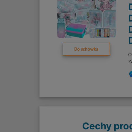
Do schowka
O
Z
Cechy pro