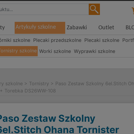
Artykuły szkolne
ty
Zabawki
Outlet
BL
órniki szkolne
Plecaki przedszkolne
Plecaki szkolne
Portf
Tornistry szkolne
Worki szkolne
Wyprawki szkolne
ry szkolne
>
Tornistry
>
Paso Zestaw Szkolny 6el.Stitch O
+ Torebka DS26WW-108
Paso Zestaw Szkolny
6el.Stitch Ohana Tornister