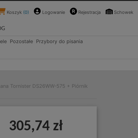
Koszyk
(
0
)
Logowanie
Rejestracja
Schowek
OG
ele
Pozostałe
Przybory do pisania
hana Tornister DS26WW-575 + Piórnik
305,74 zł