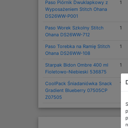
Paso Piórnik Dwuklapkowy z
1
Wyposażeniem Stitch Ohana
DS26WW-P001
Paso Worek Szkolny Stitch
1
Ohana DS26WW-712
Paso Torebka na Ramię Stitch
1
Ohana DS26WW-108
Starpak Bidon Ombre 400 ml
1
Fioletowo-Niebieski 536875
CoolPack Śniadaniówka Snack
1
Gradient Blueberry 07505CP
Z07505
S
p
p
n