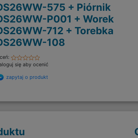
DS26WW-575 + Piórnik
DS26WW-P001 + Worek
DS26WW-712 + Torebka
DS26WW-108
ceń:
aloguj się aby ocenić
zapytaj o produkt
duktu