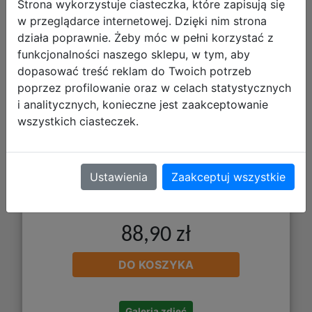
One)
Strona wykorzystuje ciasteczka, które zapisują się
w przeglądarce internetowej. Dzięki nim strona
działa poprawnie. Żeby móc w pełni korzystać z
funkcjonalności naszego sklepu, w tym, aby
dopasować treść reklam do Twoich potrzeb
poprzez profilowanie oraz w celach statystycznych
i analitycznych, konieczne jest zaakceptowanie
wszystkich ciasteczek.
Ustawienia
Zaakceptuj wszystkie
88,90 zł
DO KOSZYKA
Galeria zdjęć