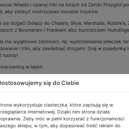
cue Wheels i opanuj triki na torach od Zatoki Przygód po 
wali, aby zdobyć mistrzostwo monster trucków.
 się ścigać! Dołącz do Chase’a, Skye, Marshalla, Rubble’a
opsocić z Boomerem i Frankiem albo burmistrzem Humding
a ma wyjątkowe zdolności, np. wystrzeliwanie piłeczek 
ładowanie i triki, aby zawładnąć drogami. Graj w pojedynk
ć każdy!
 kierownicę w łapki!
Dostosowujemy się do Ciebie
: Graj z ekipą ratunkową Rescue Wheels, w tym z Roxi,
trona wykorzystuje ciasteczka, które zapisują się w
Buldożer, poduszkowiec albo odrzutowiec. Co wybierz
rzeglądarce internetowej. Dzięki nim strona działa
 triki w powietrzu, żeby zdobyć doładowanie i odblokow
oprawnie. Żeby móc w pełni korzystać z funkcjonalności
 rywali, zbierając pieskowe przysmaki i obiekty.
aszego sklepu, w tym, aby dopasować treść reklam do