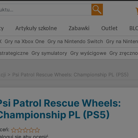
ty
Artykuły szkolne
Zabawki
Outlet
BL
X
Gry na Xbox One
Gry na Nintendo Switch
Gry na Ninte
strategiczne
Gry symulatory
Gry wyścigowe
Gry zręczn
cji
>
Psi Patrol Rescue Wheels: Championship PL (PS5)
Psi Patrol Rescue Wheels:
Championship PL (PS5)
ceń:
aloguj się aby ocenić