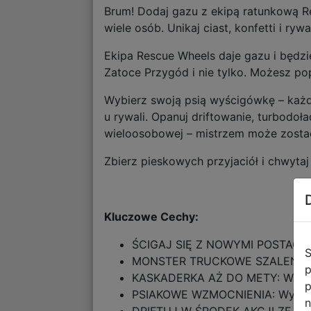
Brum! Dodaj gazu z ekipą ratunkową Res
wiele osób. Unikaj ciast, konfetti i ry
Ekipa Rescue Wheels daje gazu i będzie
Zatoce Przygód i nie tylko. Możesz p
Wybierz swoją psią wyścigówkę – każd
u rywali. Opanuj driftowanie, turbodo
wieloosobowej – mistrzem może zosta
Zbierz pieskowych przyjaciół i chwytaj
Kluczowe Cechy:
ŚCIGAJ SIĘ Z NOWYMI POSTACIAMI
S
MONSTER TRUCKOWE SZALEŃSTWO: 
p
KASKADERKA AŻ DO METY: Wykonuj
p
PSIAKOWE WZMOCNIENIA: Wyprzedź
n