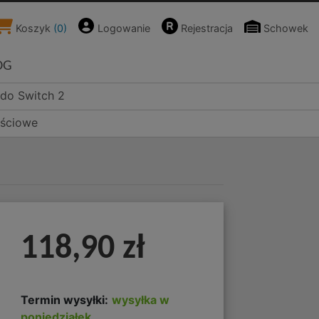
Koszyk
(
0
)
Logowanie
Rejestracja
Schowek
OG
ndo Switch 2
ościowe
118,90 zł
Termin wysyłki:
wysyłka w
poniedziałek