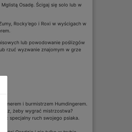
Mglistą Osadę. Ścigaj się solo lub w
, Zumy, Rocky’ego i Roxi w wyścigach w
erem.
tenisowych lub powodowanie poślizgów
ę lub rzuć wyzwanie znajomym w grze
 Boomerem i burmistrzem Humdingerem.
esz, żeby wygrać mistrzostwa?
ać specjalny ruch swojego psiaka.