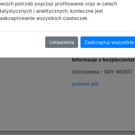
MYMI: Pędź przez areny w Zatoce Przygód, Dżungli, Mglis
woich potrzeb poprzez profilowanie oraz w celach
tatystycznych i analitycznych, konieczne jest
aakceptowanie wszystkich ciasteczek.
tyczące zgodności produktu
Ustawienia
Zaakceptuj wszystkie
Informacje o bezpieczeńs
Ostrzeżenia - GRY WIDEO
pobierz plik