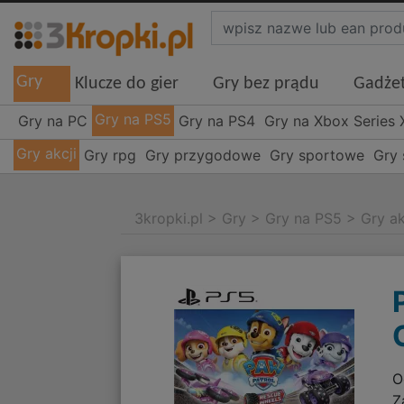
Gry
Klucze do gier
Gry bez prądu
Gadże
Gry na PS5
Gry na PC
Gry na PS4
Gry na Xbox Series 
Gry akcji
Gry rpg
Gry przygodowe
Gry sportowe
Gry 
3kropki.pl
>
Gry
>
Gry na PS5
>
Gry ak
O
Z