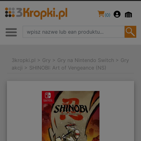
(
0
)
3kropki.pl
>
Gry
>
Gry na Nintendo Switch
>
Gry
akcji
>
SHINOBI: Art of Vengeance (NS)