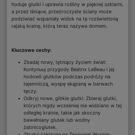
hoduje glutki i uprawia rośliny w pięknej szklarni,
a przez lśniące, przezroczyste ściany może
podziwiać wspaniały widok na tę rozświetloną
rajską krainę, którą teraz nazywa domem.
Kluczowe cechy:
Zbadaj nowy, tętniący życiem świat:
Kontynuuj przygody Beatrix LeBeau i jej
hodowli glutków podczas podróży na
tajemniczą, wyspę skąpaną w barwach
tęczy.
Odkryj nowe, gibkie glutki: Zbieraj glutki,
których nigdy wcześniej nie widziano w tej
odległej krainie, takie jak skoczny
bawełniany glutek lub wodny
żabnicoglutek.
Zbuduj szklarnię na Tęczowej Wyspie: