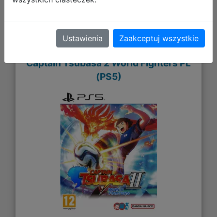
Ustawienia
Zaakceptuj wszystkie
Captain Tsubasa 2 World Fighters PL
(PS5)