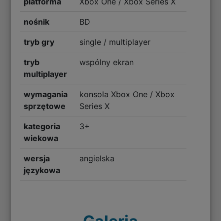
platforma
Xbox One / Xbox Series X
nośnik
BD
tryb gry
single / multiplayer
tryb
wspólny ekran
multiplayer
wymagania
konsola Xbox One / Xbox
sprzętowe
Series X
kategoria
3+
wiekowa
wersja
angielska
językowa