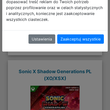
dopasować treść reklam do Twoich potrzeb
139,90 zł
poprzez profilowanie oraz w celach statystycznych
i analitycznych, konieczne jest zaakceptowanie
DO KOSZYKA
wszystkich ciasteczek.
Galeria zdjęć
Ustawienia
Zaakceptuj wszystkie
Sonic X Shadow Generations PL
(XO/XSX)