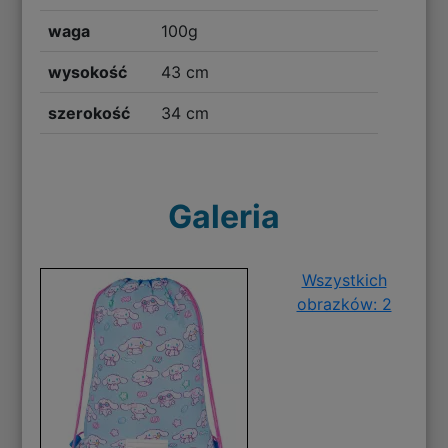
waga
100g
wysokość
43 cm
szerokość
34 cm
Galeria
Wszystkich
obrazków: 2