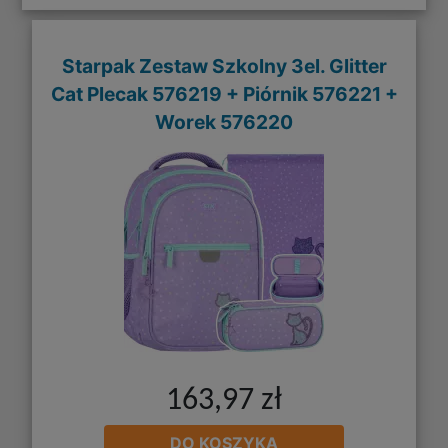
Starpak Zestaw Szkolny 3el. Glitter
Cat Plecak 576219 + Piórnik 576221 +
Worek 576220
163,97 zł
DO KOSZYKA