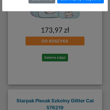
173,97 zł
DO KOSZYKA
Galeria zdjęć
Starpak Plecak Szkolny Glitter Cat
576219