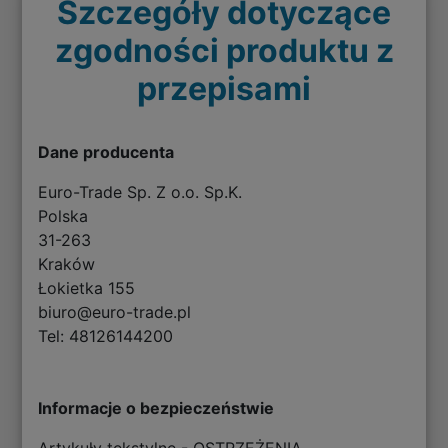
Szczegóły dotyczące
zgodności produktu z
przepisami
Dane producenta
Euro-Trade Sp. Z o.o. Sp.K.
Polska
31-263
Kraków
Łokietka 155
biuro@euro-trade.pl
Tel: 48126144200
Informacje o bezpieczeństwie
Artykuły tekstylne - OSTRZEŻENIA