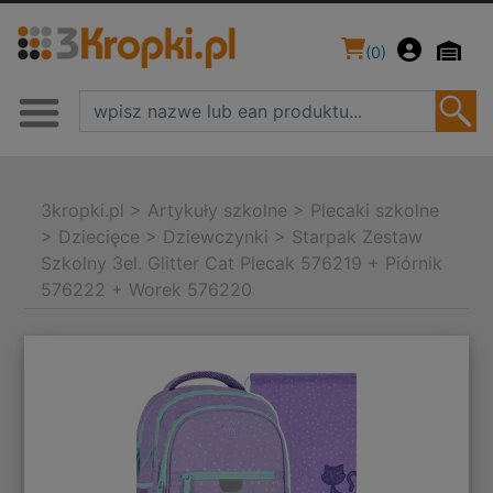
(
0
)
3kropki.pl
>
Artykuły szkolne
>
Plecaki szkolne
>
Dziecięce
>
Dziewczynki
>
Starpak Zestaw
Szkolny 3el. Glitter Cat Plecak 576219 + Piórnik
576222 + Worek 576220