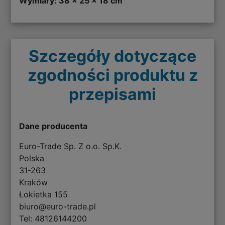
Wymiary: 38 x 25 x 18 cm
Szczegóły dotyczące
zgodności produktu z
przepisami
Dane producenta
Euro-Trade Sp. Z o.o. Sp.K.
Polska
31-263
Kraków
Łokietka 155
biuro@euro-trade.pl
Tel: 48126144200