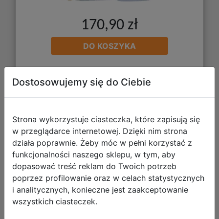
170,90 zł
DO KOSZYKA
Galeria zdjęć
Dostosowujemy się do Ciebie
Strona wykorzystuje ciasteczka, które zapisują się
w przeglądarce internetowej. Dzięki nim strona
działa poprawnie. Żeby móc w pełni korzystać z
funkcjonalności naszego sklepu, w tym, aby
Starpak Zestaw Szkolny 4el. Miś
dopasować treść reklam do Twoich potrzeb
Plecak 576208 + Piórnik 576212 +
poprzez profilowanie oraz w celach statystycznych
i analitycznych, konieczne jest zaakceptowanie
Worek 576211 + Torebka 576210
wszystkich ciasteczek.