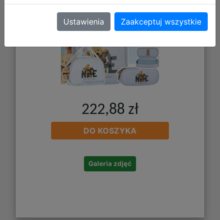
Ustawienia
Zaakceptuj wszystkie
222,88 zł
DO KOSZYKA
Galeria zdjęć