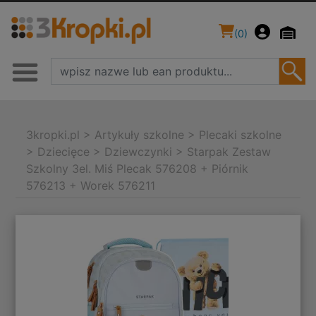
(
0
)
3kropki.pl
>
Artykuły szkolne
>
Plecaki szkolne
>
Dziecięce
>
Dziewczynki
>
Starpak Zestaw
Szkolny 3el. Miś Plecak 576208 + Piórnik
576213 + Worek 576211