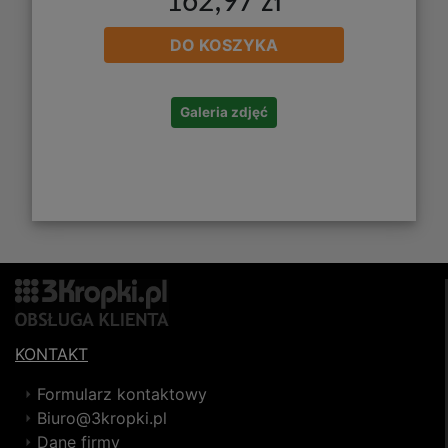
162,97 zł
DO KOSZYKA
Galeria zdjęć
KONTAKT
Formularz kontaktowy
Biuro@3kropki.pl
Dane firmy