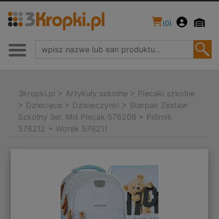
(
0
)
3kropki.pl
>
Artykuły szkolne
>
Plecaki szkolne
>
Dziecięce
>
Dziewczynki
>
Starpak Zestaw
Szkolny 3el. Miś Plecak 576208 + Piórnik
576212 + Worek 576211