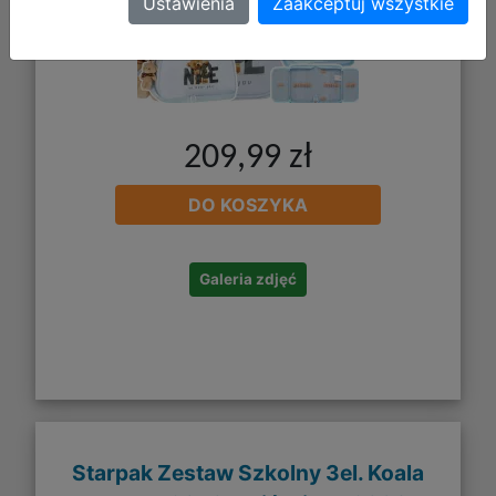
Ustawienia
Zaakceptuj wszystkie
209,99 zł
DO KOSZYKA
Galeria zdjęć
Starpak Zestaw Szkolny 3el. Koala