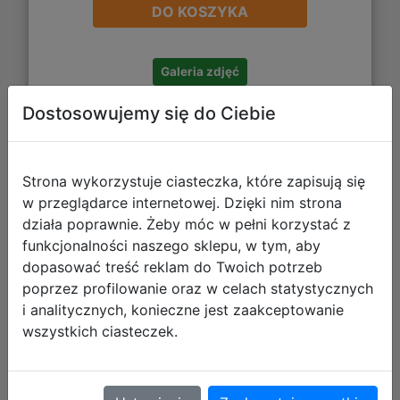
DO KOSZYKA
Galeria zdjęć
Dostosowujemy się do Ciebie
Strona wykorzystuje ciasteczka, które zapisują się
w przeglądarce internetowej. Dzięki nim strona
działa poprawnie. Żeby móc w pełni korzystać z
Starpak Zestaw Szkolny 4el. Miś
funkcjonalności naszego sklepu, w tym, aby
Plecak 576208 + Piórnik 576213 +
dopasować treść reklam do Twoich potrzeb
Worek 576211 + Torebka 576210
poprzez profilowanie oraz w celach statystycznych
i analitycznych, konieczne jest zaakceptowanie
wszystkich ciasteczek.