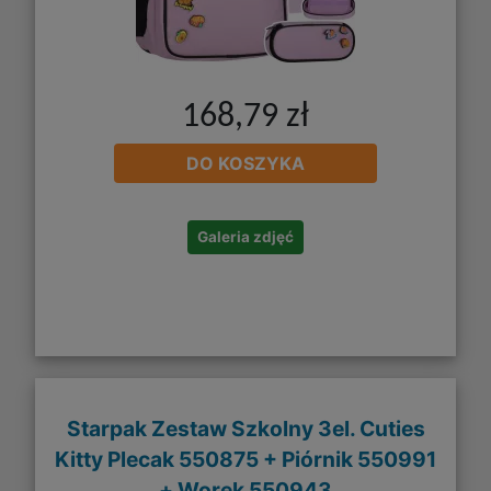
168,79 zł
DO KOSZYKA
Galeria zdjęć
Starpak Zestaw Szkolny 3el. Cuties
Kitty Plecak 550875 + Piórnik 550991
+ Worek 550943