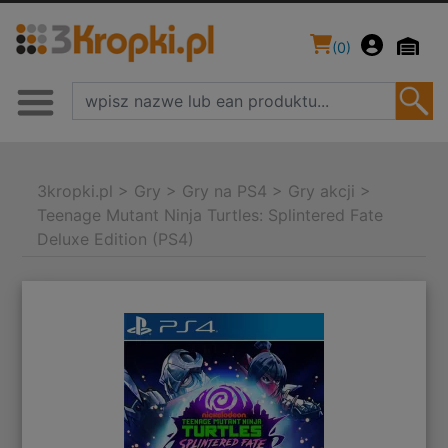
(
0
)
3kropki.pl
>
Gry
>
Gry na PS4
>
Gry akcji
>
Teenage Mutant Ninja Turtles: Splintered Fate
Deluxe Edition (PS4)