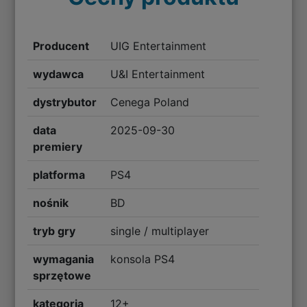
Producent
UIG Entertainment
wydawca
U&I Entertainment
dystrybutor
Cenega Poland
data
2025-09-30
premiery
platforma
PS4
nośnik
BD
tryb gry
single / multiplayer
wymagania
konsola PS4
sprzętowe
kategoria
12+