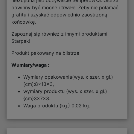
niezbędna jest oczywiście temperówka. Ostrza
powinny być mocne i trwałe, Żeby nie połamać
grafitu i uzyskać odpowiednio zaostrzoną
końcówkę.
Zapoznaj się również z innymi produktami
Starpak!
Produkt pakowany na blistrze
Wumiary/waga :
Wymiary opakowania(wys. x szer. x gł.)
[cm]:8x13x3,
wymiary produktu (wys. x szer. x gł.)
{cm}3x7x3.
Waga produktu (kg.) 0,02 kg.