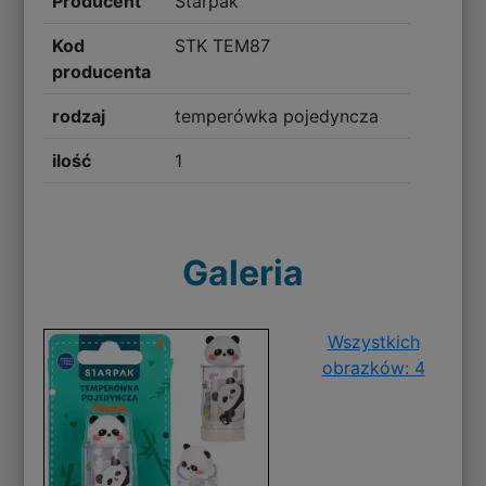
Producent
Starpak
Kod
STK TEM87
producenta
rodzaj
temperówka pojedyncza
ilość
1
Galeria
Wszystkich
obrazków: 4