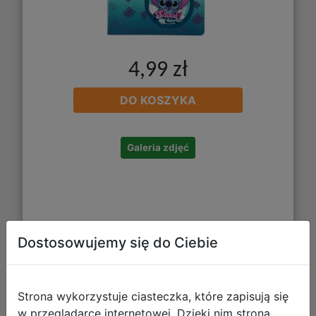
4,99 zł
DO KOSZYKA
Galeria zdjęć
Dostosowujemy się do Ciebie
Starpak Temperówka Pojedyncza
Strona wykorzystuje ciasteczka, które zapisują się
Doggy 583397
w przeglądarce internetowej. Dzięki nim strona