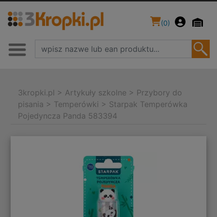
(
0
)
3kropki.pl
>
Artykuły szkolne
>
Przybory do
pisania
>
Temperówki
>
Starpak Temperówka
Pojedyncza Panda 583394