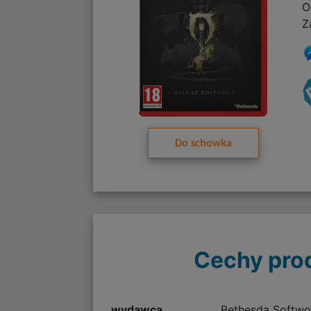
O
Z
Do schowka
Cechy pro
wydawca
Bethesda Softwo