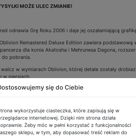
YSYŁKI MOŻE ULEC ZMIANIE!
tered odnawia Grę Roku 2006 i daje jej oszałamiającą graf
: Oblivion Remastered Deluxe Edition zawiera podstawową
pancerza dla konia Akatosha i Mehrunesa Dagona, rozszerzen
 do pobrania.
 walcz w wymiarach Oblivion, której detale zostały drobi
h w piersiach.
Dostosowujemy się do Ciebie
zabójcę, pomarszczonego maga lub sprytnego kowala – wy
ych historii i spotkaj niezapomnianą obsadę postaci. Po 
trona wykorzystuje ciasteczka, które zapisują się w
 Tamriel od daedrycznego najazdu.
rzeglądarce internetowej. Dzięki nim strona działa
oprawnie. Żeby móc w pełni korzystać z funkcjonalności
a Oblivion z poprzednio wydanymi dodatkami fabularnymi – 
aszego sklepu, w tym, aby dopasować treść reklam do
w ramach The Elder Scrolls IV: Oblivion Remastered.