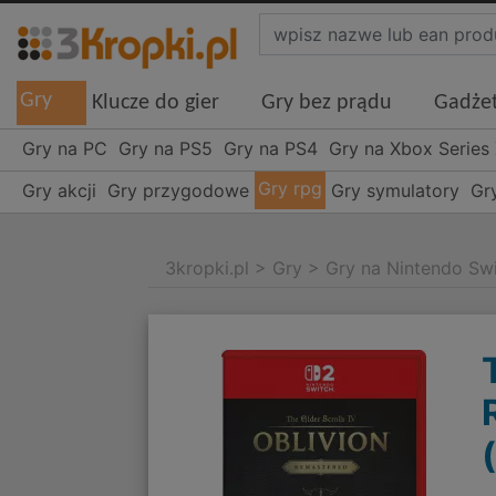
Gry
Klucze do gier
Gry bez prądu
Gadże
Gry na PC
Gry na PS5
Gry na PS4
Gry na Xbox Series
Gry rpg
Gry akcji
Gry przygodowe
Gry symulatory
Gr
3kropki.pl
>
Gry
>
Gry na Nintendo Sw