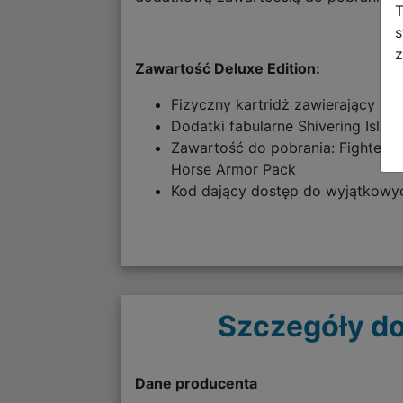
T
s
z
Zawartość Deluxe Edition:
Fizyczny kartridż zawierający pe
Dodatki fabularne Shivering Isles 
Zawartość do pobrania: Fighter’s 
Horse Armor Pack
Kod dający dostęp do wyjątkowyc
Szczegóły do
Dane producenta