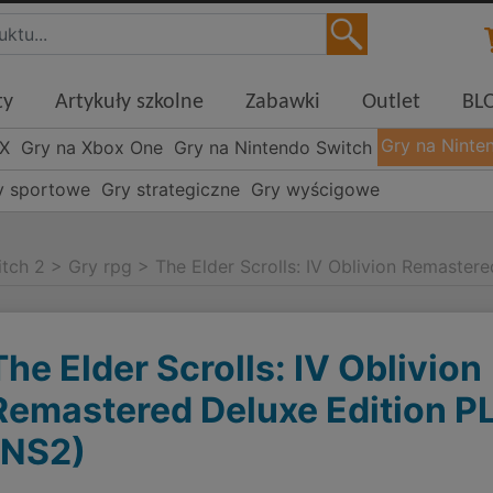
ty
Artykuły szkolne
Zabawki
Outlet
BL
Gry na Ninte
 X
Gry na Xbox One
Gry na Nintendo Switch
y sportowe
Gry strategiczne
Gry wyścigowe
itch 2
>
Gry rpg
>
The Elder Scrolls: IV Oblivion Remaster
The Elder Scrolls: IV Oblivion
Remastered Deluxe Edition P
(NS2)