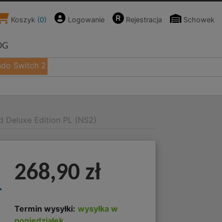
Koszyk
(
0
)
Logowanie
Rejestracja
Schowek
OG
ndo Switch 2
ed Deluxe Edition PL (NS2)
268,90 zł
L
Termin wysyłki:
wysyłka w
poniedziałek