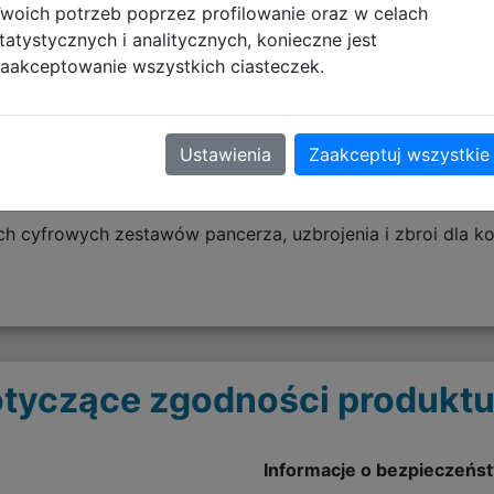
woich potrzeb poprzez profilowanie oraz w celach
tatystycznych i analitycznych, konieczne jest
aakceptowanie wszystkich ciasteczek.
łną, podstawową wersję gry
Ustawienia
Zaakceptuj wszystkie
i Knights of the Nine
Stronghold, Spell Tomes, Vile Lair, Mehrune’s Razor, The Th
h cyfrowych zestawów pancerza, uzbrojenia i zbroi dla k
tyczące zgodności produktu
Informacje o bezpieczeńs