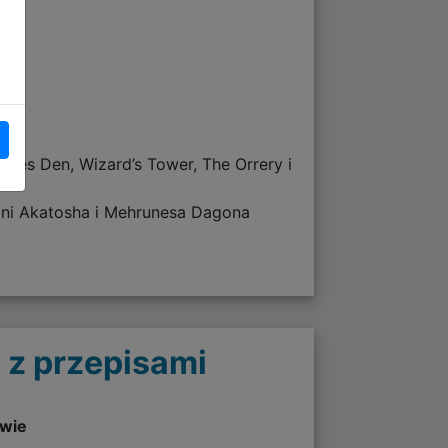
ieves Den, Wizard’s Tower, The Orrery i
oni Akatosha i Mehrunesa Dagona
 z przepisami
twie