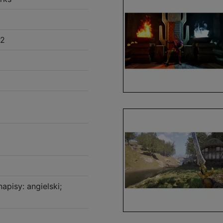
 2
napisy: angielski;