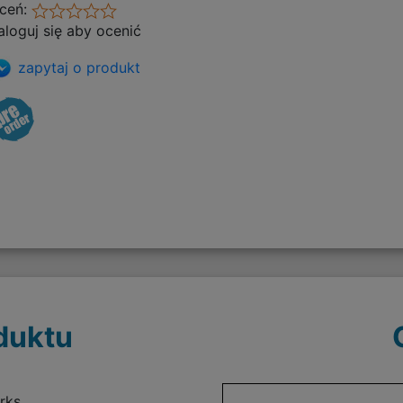
ceń:
aloguj się aby ocenić
zapytaj o produkt
duktu
rks