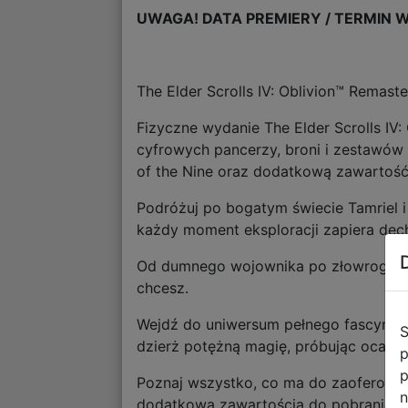
UWAGA! DATA PREMIERY / TERMIN W
The Elder Scrolls IV: Oblivion™ Remas
Fizyczne wydanie The Elder Scrolls IV
cyfrowych pancerzy, broni i zestawów 
of the Nine oraz dodatkową zawartość
Podróżuj po bogatym świecie Tamriel i
każdy moment eksploracji zapiera dec
Od dumnego wojownika po złowrogiego 
chcesz.
Wejdź do uniwersum pełnego fascynując
S
dzierż potężną magię, próbując ocalić
p
p
Poznaj wszystko, co ma do zaoferowani
n
dodatkową zawartością do pobrania – 