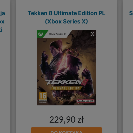
ja
Tekken 8 Ultimate Edition PL
S
ox
(Xbox Series X)
i
229,90 zł
DO KOSZYKA