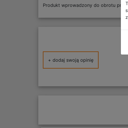
T
Produkt wprowadzony do obrotu przed
s
z
+ dodaj swoją opinię