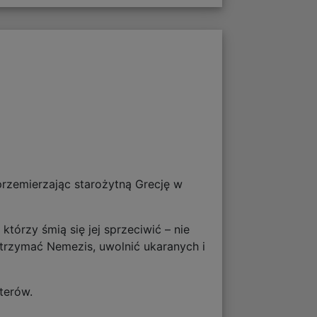
 przemierzając starożytną Grecję w
którzy śmią się jej sprzeciwić – nie
strzymać Nemezis, uwolnić ukaranych i
terów.