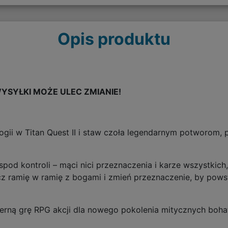
Opis produktu
YSYŁKI MOŻE ULEC ZMIANIE!
logii w Titan Quest II i staw czoła legendarnym potworom,
od kontroli – mąci nici przeznaczenia i karze wszystkich, 
cz ramię w ramię z bogami i zmień przeznaczenie, by pow
terną grę RPG akcji dla nowego pokolenia mitycznych boha