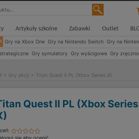
ty
Artykuły szkolne
Zabawki
Outlet
BL
X
Gry na Xbox One
Gry na Nintendo Switch
Gry na Ninte
strategiczne
Gry symulatory
Gry wyścigowe
Gry zręczn
X
>
Gry akcji
>
Titan Quest II PL (Xbox Series X)
Titan Quest II PL (Xbox Series
X)
ceń:
aloguj się aby ocenić