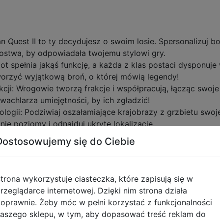
n Quest II to ty decydujesz o swoim losie. Spersonalizuj b
ostwa, by odpowiadała twojemu stylowi gry.
t spełnia jakąś funkcję, a każda z klas postaci dysponuj
worzyć wyjątkową broń, o której mówią legendy!
kcji: Wrogowie tworzą frakcje i współpracują, łącząc swoje
wachlarza umiejętności, by ich zgładzić!
tologii: Podziwiaj oszałamiające krajobrazy z grzbietu sw
ie poziomy i odnajduj ukryte lokalizacje.
Dostosowujemy się do Ciebie
tyczące zgodności produktu
trona wykorzystuje ciasteczka, które zapisują się w
rzeglądarce internetowej. Dzięki nim strona działa
oprawnie. Żeby móc w pełni korzystać z funkcjonalności
aszego sklepu, w tym, aby dopasować treść reklam do