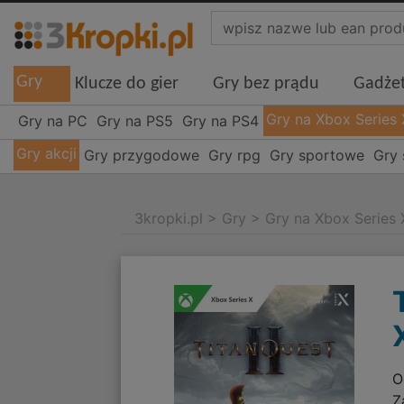
Gry
Klucze do gier
Gry bez prądu
Gadże
Gry na Xbox Series 
Gry na PC
Gry na PS5
Gry na PS4
Gry akcji
Gry przygodowe
Gry rpg
Gry sportowe
Gry 
3kropki.pl
>
Gry
>
Gry na Xbox Series 
O
Z