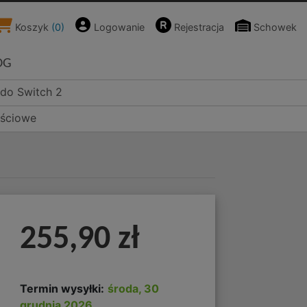
Koszyk
(
0
)
Logowanie
Rejestracja
Schowek
OG
ndo Switch 2
ościowe
255,90 zł
Termin wysyłki:
środa, 30
grudnia 2026