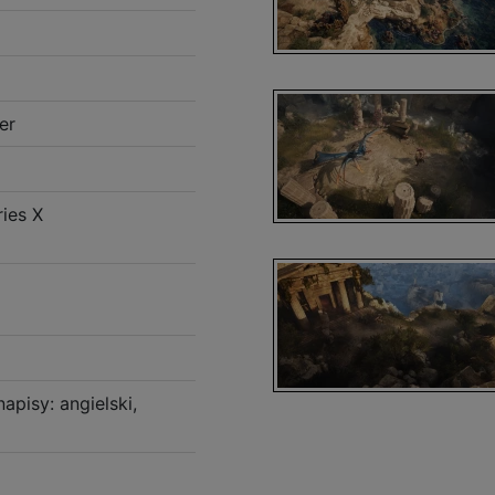
er
ies X
napisy: angielski,