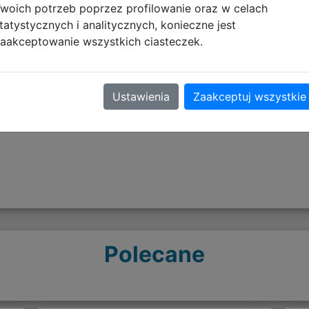
woich potrzeb poprzez profilowanie oraz w celach
 13.12.2024
tatystycznych i analitycznych, konieczne jest
aakceptowanie wszystkich ciasteczek.
Opinie o produkcie
Ustawienia
Zaakceptuj wszystkie
Polecane