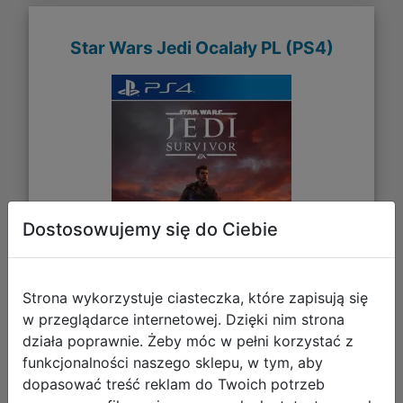
Star Wars Jedi Ocalały PL (PS4)
Dostosowujemy się do Ciebie
Strona wykorzystuje ciasteczka, które zapisują się
w przeglądarce internetowej. Dzięki nim strona
98,90 zł
działa poprawnie. Żeby móc w pełni korzystać z
funkcjonalności naszego sklepu, w tym, aby
DO KOSZYKA
dopasować treść reklam do Twoich potrzeb