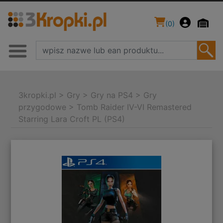
(
0
)
3kropki.pl
>
Gry
>
Gry na PS4
>
Gry
przygodowe
>
Tomb Raider IV-VI Remastered
Starring Lara Croft PL (PS4)