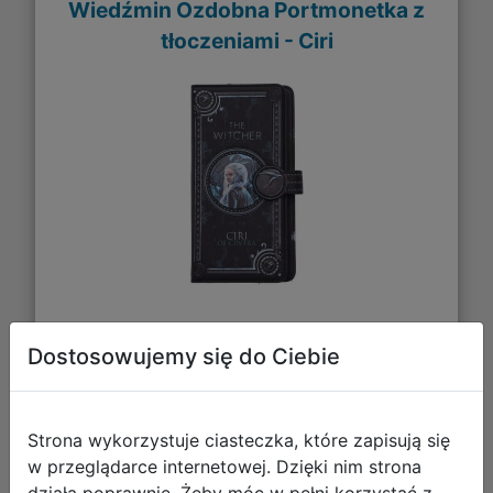
Wiedźmin Ozdobna Portmonetka z
tłoczeniami - Ciri
88,09 zł
Dostosowujemy się do Ciebie
DO KOSZYKA
Strona wykorzystuje ciasteczka, które zapisują się
w przeglądarce internetowej. Dzięki nim strona
Galeria zdjęć