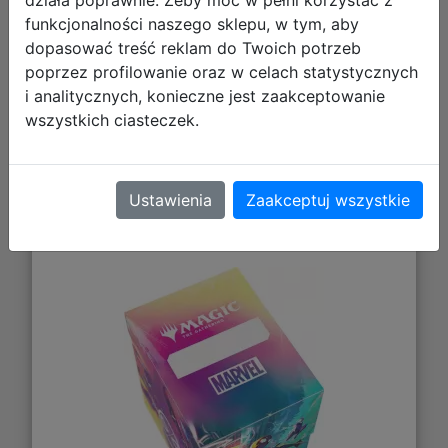
działa poprawnie. Żeby móc w pełni korzystać z
funkcjonalności naszego sklepu, w tym, aby
dopasować treść reklam do Twoich potrzeb
poprzez profilowanie oraz w celach statystycznych
i analitycznych, konieczne jest zaakceptowanie
wszystkich ciasteczek.
Gamegenic: Magic the Gathering -
Ustawienia
Zaakceptuj wszystkie
Marvel's Spider-Man - Soft Crate 80+
- Spider-Man