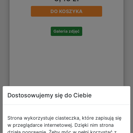
DO KOSZYKA
Galeria zdjęć
Dostosowujemy się do Ciebie
CoolPack Śniadaniówka Foodyx T-
Rex Z18853
Strona wykorzystuje ciasteczka, które zapisują się
w przeglądarce internetowej. Dzięki nim strona
działa poprawnie. Żeby móc w pełni korzystać z