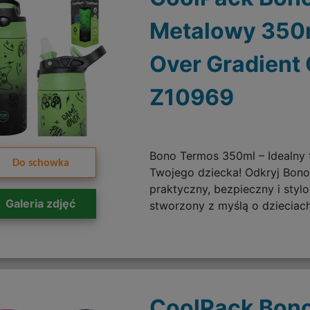
Metalowy 350
Over Gradient
Z10969
Bono Termos 350ml – Idealny 
Do schowka
Twojego dziecka! Odkryj Bon
praktyczny, bezpieczny i styl
Galeria zdjęć
stworzony z myślą o dzieciach
CoolPack Bono