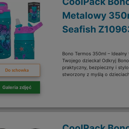
CoolPack Bono
Metalowy 350
Seafish Z1096
Bono Termos 350ml – Idealny 
Twojego dziecka! Odkryj Bon
praktyczny, bezpieczny i styl
Do schowka
stworzony z myślą o dzieciach
Galeria zdjęć
CoolPack Bono