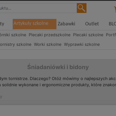
Artykuły szkolne
ty
Zabawki
Outlet
BL
órniki szkolne
Plecaki przedszkolne
Plecaki szkolne
Portf
ornistry szkolne
Worki szkolne
Wyprawki szkolne
Śniadaniówki i bidony
żdym tornistrze. Dlaczego? Otóż mówimy o najlepszych a
 solidnie wykonane i ergonomiczne produkty, które znakom
ny