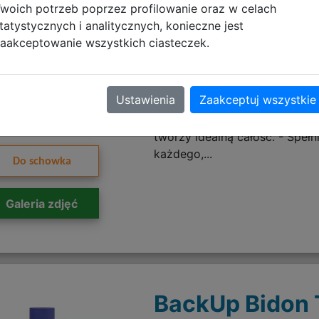
woich potrzeb poprzez profilowanie oraz w celach
Beżowa SB8D
tatystycznych i analitycznych, konieczne jest
aakceptowanie wszystkich ciasteczek.
Śniadaniówka w beżowym kol
Ustawienia
Zaakceptuj wszystkie
zdecydowanie strzał w dziesią
beżowe to hit sezonu! Pokry
tworzy idealną całość. - Spełn
każdego,...
Do schowka
Galeria zdjęć
BackUp Bidon