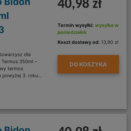
 Bidon
40,98 zł
ml
Termin wysyłki:
wysyłka w
3
poniedziałek
Koszt dostawy od:
13,90 zł
towarzysz dla
o Termos 350ml –
DO KOSZYKA
owy termos
 powyżej 3. roku...
 Bidon