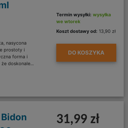
ml
Termin wysyłki:
wysyłka
we wtorek
Koszt dostawy od:
13,90 zł
ta, nasycona
e prostoty i
DO KOSZYKA
yczna forma i
 że doskonale...
 Bidon
31,99 zł