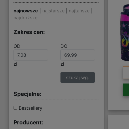
najnowsze
|
najstarsze
|
najtańsze
|
najdroższe
Zakres cen:
OD
DO
zł
zł
szukaj wg.
zakresu cen
Specjalne:
Bestsellery
Producent: