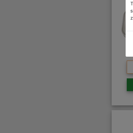
T
s
z