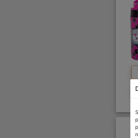
S
p
p
n