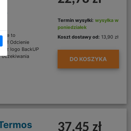
42
Termin wysyłki:
wysyłka w
poniedziałek
orze to
Koszt dostawy od:
13,90 zł
tkę! Odcienie
wka z logo BackUP
i oczekiwania
DO KOSZYKA
 Termos
37,45 zł