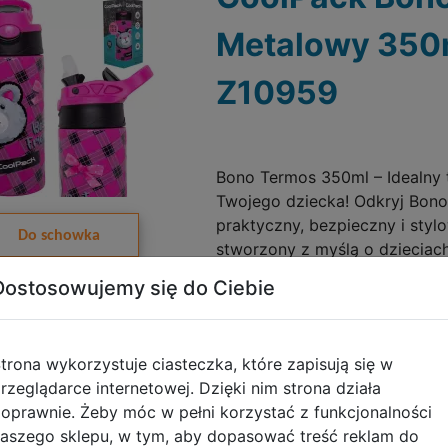
Metalowy 350
Z10959
Bono Termos 350ml – Idealny 
Twojego dziecka! Odkryj Bon
praktyczny, bezpieczny i styl
Do schowka
stworzony z myślą o dzieciach
Dostosowujemy się do Ciebie
Galeria zdjęć
trona wykorzystuje ciasteczka, które zapisują się w
rzeglądarce internetowej. Dzięki nim strona działa
oprawnie. Żeby móc w pełni korzystać z funkcjonalności
BackUp Śniad
aszego sklepu, w tym, aby dopasować treść reklam do