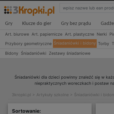
Gry
Klucze do gier
Gry bez prądu
Gadże
Art. biurowe
Art. papiernicze
Art. plastyczne
Nerki
Pi
Śniadaniówki i bidony
Przybory geometryczne
Torby
T
Bidony
Śniadaniówki
Zestawy śniadaniowe
Śniadaniówki dla dzieci powinny znaleźć się w ka
niepraktycznych woreczkach i postaw na
3kropki.pl
>
Artykuły szkolne
>
Śniadaniówki i bido
Sortowanie: