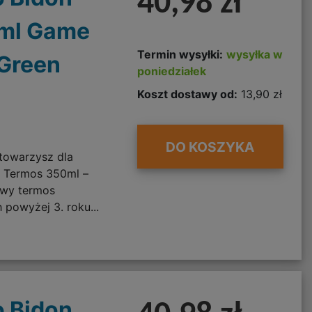
40,98 zł
ml Game
Termin wysyłki:
wysyłka w
 Green
poniedziałek
Koszt dostawy od:
13,90 zł
DO KOSZYKA
towarzysz dla
o Termos 350ml –
owy termos
 powyżej 3. roku...
 Bidon