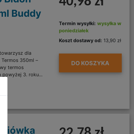
40,98 zł
ml Buddy
Termin wysyłki:
wysyłka w
poniedziałek
Koszt dostawy od:
13,90 zł
towarzysz dla
o Termos 350ml –
DO KOSZYKA
owy termos
 powyżej 3. roku...
aniówka
22,78 zł