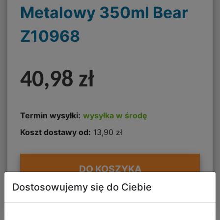
Metalowy 350ml Bear
Z10968
40,98 zł
Termin wysyłki:
wysyłka w środę
Koszt dostawy od:
13,90 zł
DO KOSZYKA
Dostosowujemy się do Ciebie