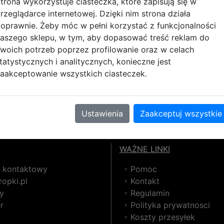
trona wykorzystuje ciasteczka, które zapisują się w
rzeglądarce internetowej. Dzięki nim strona działa
oprawnie. Żeby móc w pełni korzystać z funkcjonalności
aszego sklepu, w tym, aby dopasować treść reklam do
woich potrzeb poprzez profilowanie oraz w celach
tatystycznych i analitycznych, konieczne jest
aakceptowanie wszystkich ciasteczek.
wych, takich jak szachy, warcaby, "Chińczyk", czy sudoku.
 bogatego katalogu gier logicznych na PlayStation 4 ofero
ymi w trybie online! Baw się dobrze, grając w gry logicz
Ustawienia
Zaakceptuj wszystkie
WAŻNE LINKI
z kontaktowy
Pomoc
opki.pl
Kontakt
y
Regulamin
r
Polityka prywatnosci
Koszty przesyłek