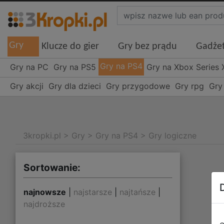
Gry
Klucze do gier
Gry bez prądu
Gadże
Gry na PS4
Gry na PC
Gry na PS5
Gry na Xbox Series 
Gry akcji
Gry dla dzieci
Gry przygodowe
Gry rpg
Gry
3kropki.pl
>
Gry
>
Gry na PS4
>
Gry logiczne
Sortowanie:
najnowsze
|
najstarsze
|
najtańsze
|
najdroższe