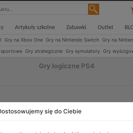
ty
Artykuły szkolne
Zabawki
Outlet
BL
X
Gry na Xbox One
Gry na Nintendo Switch
Gry na Ninte
 sportowe
Gry strategiczne
Gry symulatory
Gry wyścigo
Gry logiczne PS4
Dostosowujemy się do Ciebie