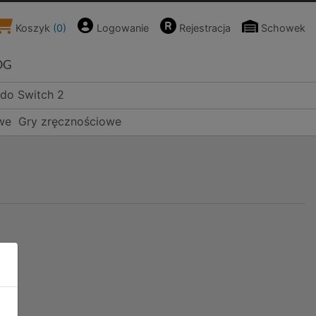
Koszyk
(
0
)
Logowanie
Rejestracja
Schowek
OG
ndo Switch 2
we
Gry zręcznościowe