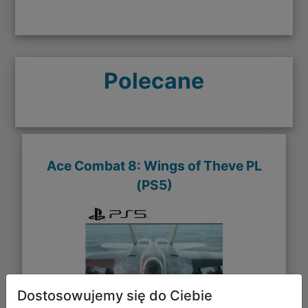
Polecane
Ace Combat 8: Wings of Theve PL
(PS5)
Dostosowujemy się do Ciebie