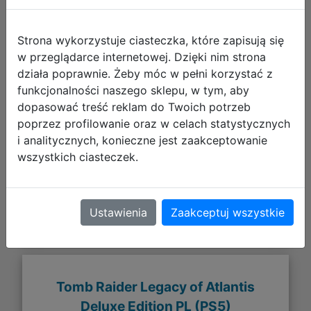
Strona wykorzystuje ciasteczka, które zapisują się
w przeglądarce internetowej. Dzięki nim strona
działa poprawnie. Żeby móc w pełni korzystać z
funkcjonalności naszego sklepu, w tym, aby
349,90 zł
dopasować treść reklam do Twoich potrzeb
poprzez profilowanie oraz w celach statystycznych
DO KOSZYKA
i analitycznych, konieczne jest zaakceptowanie
wszystkich ciasteczek.
Galeria zdjęć
Ustawienia
Zaakceptuj wszystkie
Tomb Raider Legacy of Atlantis
Deluxe Edition PL (PS5)