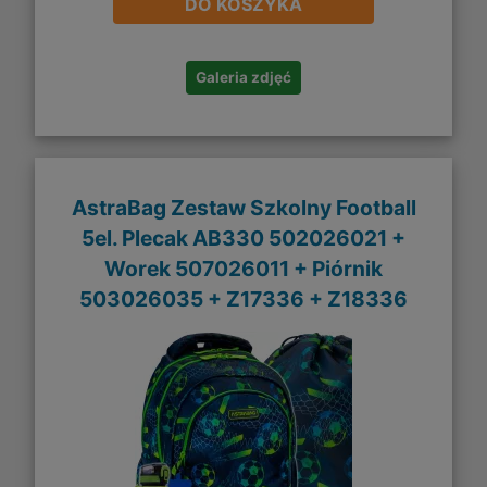
DO KOSZYKA
Galeria zdjęć
AstraBag Zestaw Szkolny Football
5el. Plecak AB330 502026021 +
Worek 507026011 + Piórnik
503026035 + Z17336 + Z18336