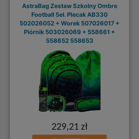
AstraBag Zestaw Szkolny Ombre
Football 5el. Plecak AB330
502026052 + Worek 507026017 +
Piórnik 503026069 + 558661 +
558652 558653
229,21 zł