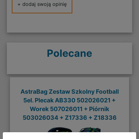
+ dodaj swoją opinię
Polecane
AstraBag Zestaw Szkolny Football
5el. Plecak AB330 502026021 +
Worek 507026011 + Piórnik
503026034 + Z17336 + Z18336