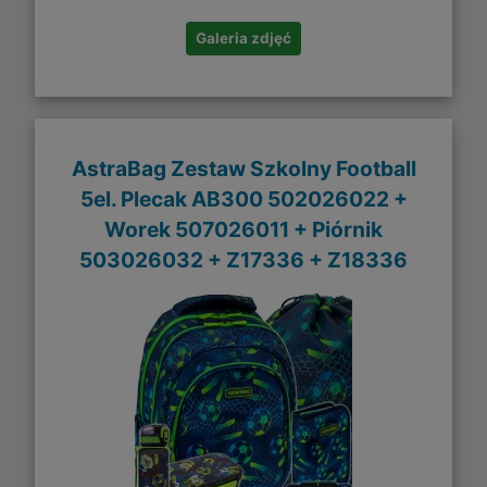
Galeria zdjęć
AstraBag Zestaw Szkolny Football
5el. Plecak AB300 502026022 +
Worek 507026011 + Piórnik
503026032 + Z17336 + Z18336