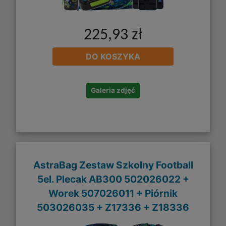
225,93 zł
DO KOSZYKA
Galeria zdjęć
AstraBag Zestaw Szkolny Football
5el. Plecak AB300 502026022 +
Worek 507026011 + Piórnik
503026035 + Z17336 + Z18336