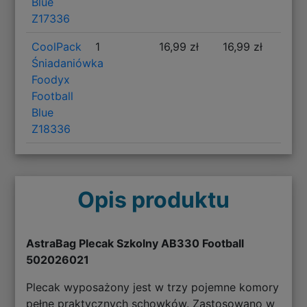
Blue
Z17336
CoolPack
1
16,99 zł
16,99 zł
Śniadaniówka
Foodyx
Football
Blue
Z18336
Opis produktu
AstraBag Plecak Szkolny AB330 Football
502026021
Plecak wyposażony jest w trzy pojemne komory
pełne praktycznych schowków. Zastosowano w