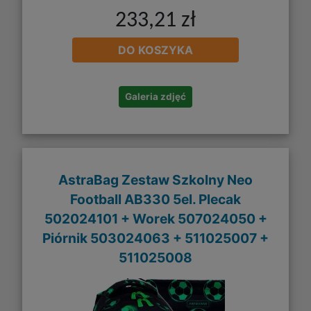
233,21 zł
DO KOSZYKA
Galeria zdjęć
AstraBag Zestaw Szkolny Neo
Football AB330 5el. Plecak
502024101 + Worek 507024050 +
Piórnik 503024063 + 511025007 +
511025008