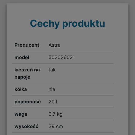
Cechy produktu
Producent
Astra
model
502026021
kieszeń na
tak
napoje
kółka
nie
pojemność
20 l
waga
0,7 kg
wysokość
39 cm