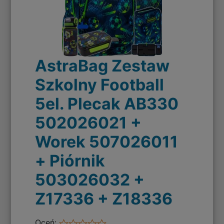
AstraBag Zestaw
Szkolny Football
5el. Plecak AB330
502026021 +
Worek 507026011
+ Piórnik
503026032 +
Z17336 + Z18336
Oceń: