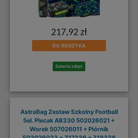
217,92 zł
DO KOSZYKA
Galeria zdjęć
AstraBag Zestaw Szkolny Football
5el. Plecak AB330 502026021 +
Worek 507026011 + Piórnik
503026033 + Z17336 + Z18336