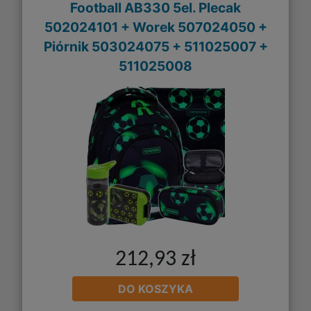
Football AB330 5el. Plecak
502024101 + Worek 507024050 +
Piórnik 503024075 + 511025007 +
511025008
212,93 zł
DO KOSZYKA