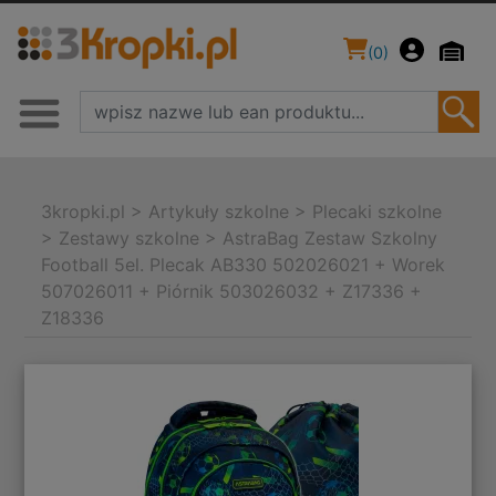
(
0
)
3kropki.pl
>
Artykuły szkolne
>
Plecaki szkolne
>
Zestawy szkolne
>
AstraBag Zestaw Szkolny
Football 5el. Plecak AB330 502026021 + Worek
507026011 + Piórnik 503026032 + Z17336 +
Z18336