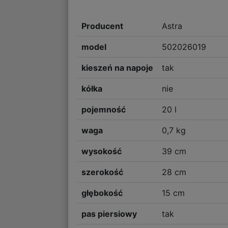
Producent
Astra
model
502026019
kieszeń na napoje
tak
kółka
nie
pojemność
20 l
waga
0,7 kg
wysokość
39 cm
szerokość
28 cm
głębokość
15 cm
pas piersiowy
tak