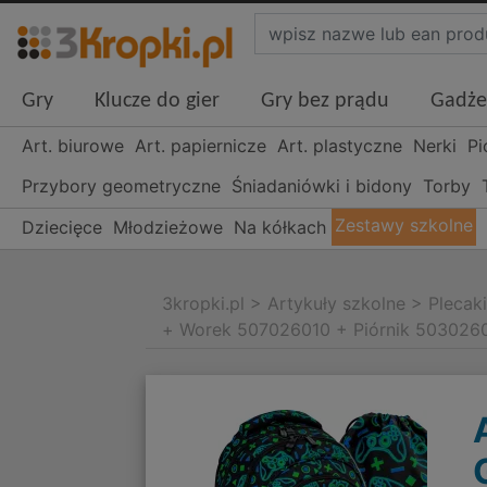
Gry
Klucze do gier
Gry bez prądu
Gadże
Art. biurowe
Art. papiernicze
Art. plastyczne
Nerki
Pi
Przybory geometryczne
Śniadaniówki i bidony
Torby
Zestawy szkolne
Dziecięce
Młodzieżowe
Na kółkach
3kropki.pl
>
Artykuły szkolne
>
Plecak
+ Worek 507026010 + Piórnik 503026