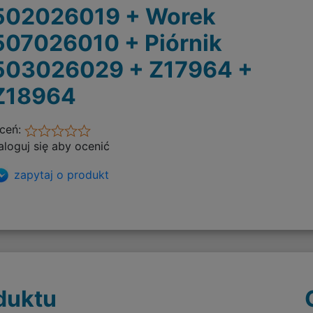
502026019 + Worek
507026010 + Piórnik
503026029 + Z17964 +
Z18964
ceń:
aloguj się aby ocenić
zapytaj o produkt
duktu