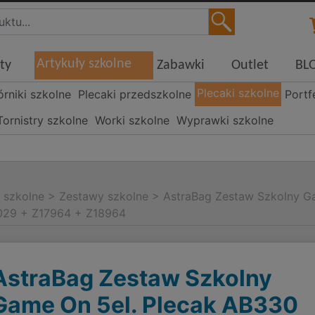
Artykuły szkolne
ty
Zabawki
Outlet
BL
Plecaki szkolne
órniki szkolne
Plecaki przedszkolne
Portf
Tornistry szkolne
Worki szkolne
Wyprawki szkolne
i szkolne
>
Zestawy szkolne
>
AstraBag Zestaw Szkolny G
029 + Z17964 + Z18964
AstraBag Zestaw Szkolny
Game On 5el. Plecak AB330