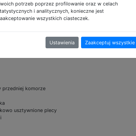
woich potrzeb poprzez profilowanie oraz w celach
tatystycznych i analitycznych, konieczne jest
me On 502026019
aakceptowanie wszystkich ciasteczek.
ne komory pełne praktycznych schowków. Zastosowano w 
osłup oraz zapewniającą poczucie komfortu dziecka.
Ustawienia
Zaakceptuj wszystkie
 szkoły podstawowej.
w przedniej komorze
ka
tkowo usztywnione plecy
i