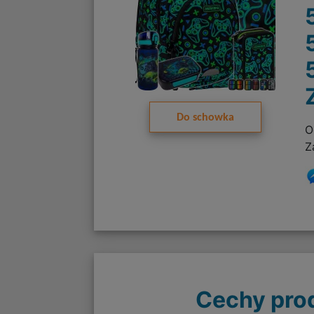
Do schowka
O
Z
Cechy pro