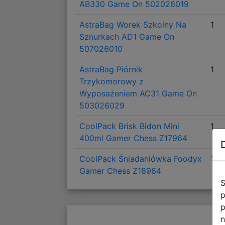
AB330 Game On 502026019
AstraBag Worek Szkolny Na
1
Sznurkach AD1 Game On
507026010
AstraBag Piórnik
1
Trzykomorowy z
Wyposażeniem AC31 Game On
503026029
CoolPack Brisk Bidon Mini
1
400ml Gamer Chess Z17964
CoolPack Śniadaniówka Foodyx
1
Gamer Chess Z18964
S
p
p
n