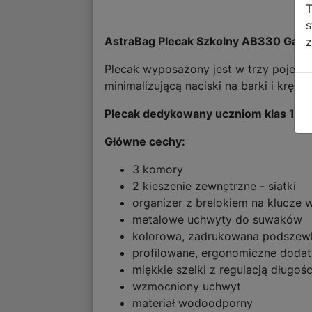
T
s
AstraBag Plecak Szkolny AB330 Ga
z
Plecak wyposażony jest w trzy pojem
minimalizującą naciski na barki i kręg
Plecak dedykowany uczniom klas 1-3
Główne cechy:
3 komory
2 kieszenie zewnętrzne - siatki
organizer z brelokiem na klucze 
metalowe uchwyty do suwaków
kolorowa, zadrukowana podszew
profilowane, ergonomiczne doda
miękkie szelki z regulacją długośc
wzmocniony uchwyt
materiał wodoodporny