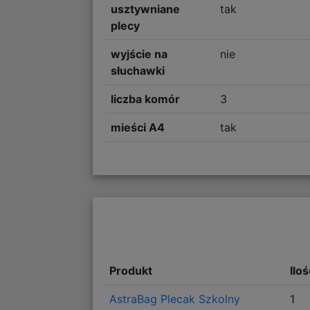
usztywniane
tak
plecy
wyjście na
nie
słuchawki
liczba komór
3
mieści A4
tak
Produkt
Ilo
AstraBag Plecak Szkolny
1