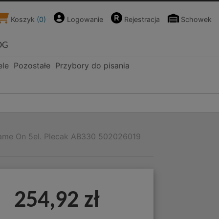
Koszyk
(
0
)
Logowanie
Rejestracja
Schowek
OG
ele
Pozostałe
Przybory do pisania
ame On 5el. Plecak AB330 502026019
254,92 zł