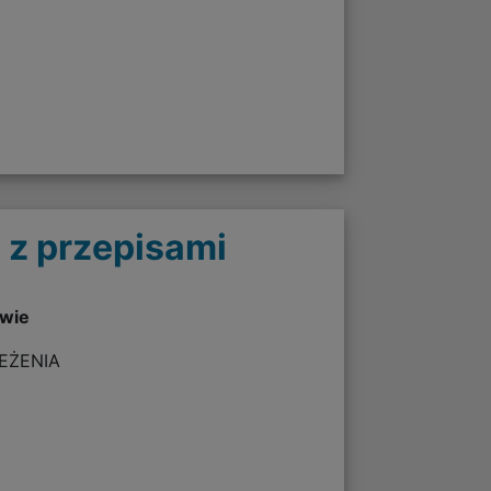
 z przepisami
twie
ZEŻENIA