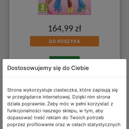
164,99 zł
DO KOSZYKA
Galeria zdjęć
Dostosowujemy się do Ciebie
Strona wykorzystuje ciasteczka, które zapisują się
w przeglądarce internetowej. Dzięki nim strona
Bluey's Happy Snaps Deluxe Edition
działa poprawnie. Żeby móc w pełni korzystać z
(NS)
funkcjonalności naszego sklepu, w tym, aby
dopasować treść reklam do Twoich potrzeb
poprzez profilowanie oraz w celach statystycznych