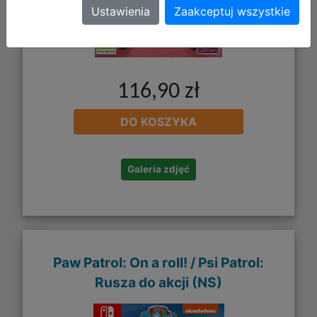
Ustawienia
Zaakceptuj wszystkie
116,90 zł
DO KOSZYKA
Galeria zdjęć
Paw Patrol: On a roll! / Psi Patrol:
Rusza do akcji (NS)