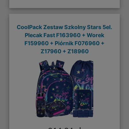
CoolPack Zestaw Szkolny Stars 5el.
Plecak Fast F163960 + Worek
F159960 + Piórnik F076960 +
Z17960 + Z18960