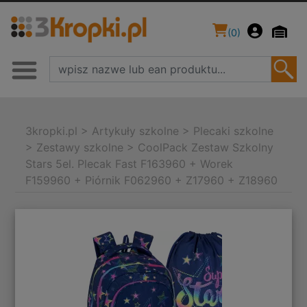
(
0
)
3kropki.pl
>
Artykuły szkolne
>
Plecaki szkolne
>
Zestawy szkolne
>
CoolPack Zestaw Szkolny
Stars 5el. Plecak Fast F163960 + Worek
F159960 + Piórnik F062960 + Z17960 + Z18960