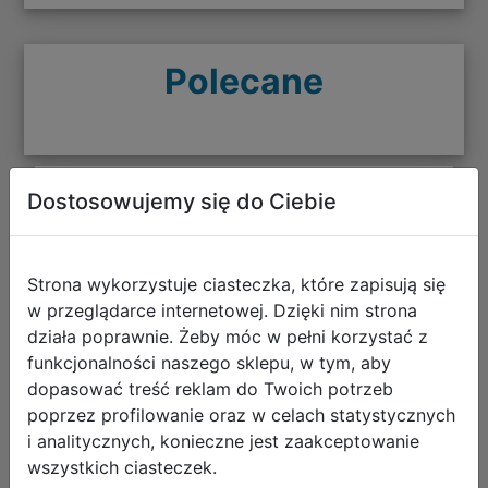
Polecane
Dostosowujemy się do Ciebie
CoolPack Zestaw Szkolny Stars 5el.
Plecak Fast F163960 + Worek
F159960 + Piórnik F066960 +
Strona wykorzystuje ciasteczka, które zapisują się
Z17960 + Z18960
w przeglądarce internetowej. Dzięki nim strona
działa poprawnie. Żeby móc w pełni korzystać z
funkcjonalności naszego sklepu, w tym, aby
dopasować treść reklam do Twoich potrzeb
poprzez profilowanie oraz w celach statystycznych
i analitycznych, konieczne jest zaakceptowanie
wszystkich ciasteczek.