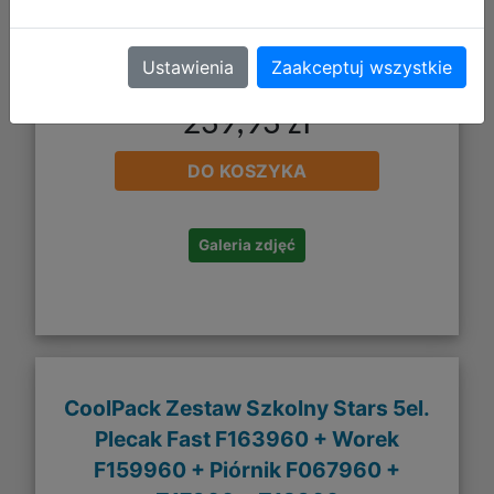
Ustawienia
Zaakceptuj wszystkie
239,93 zł
DO KOSZYKA
Galeria zdjęć
CoolPack Zestaw Szkolny Stars 5el.
Plecak Fast F163960 + Worek
F159960 + Piórnik F067960 +