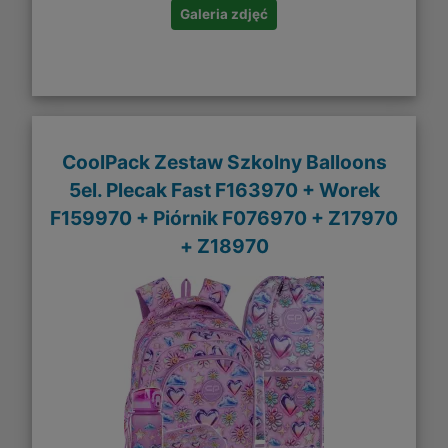
Galeria zdjęć
CoolPack Zestaw Szkolny Balloons
5el. Plecak Fast F163970 + Worek
F159970 + Piórnik F076970 + Z17970
+ Z18970