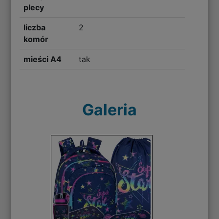
plecy
liczba
2
komór
mieści A4
tak
Galeria