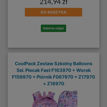
214,94 zł
DO KOSZYKA
Galeria zdjęć
CoolPack Zestaw Szkolny Balloons
5el. Plecak Fast F163970 + Worek
F159970 + Piórnik F067970 + Z17970
+ Z18970