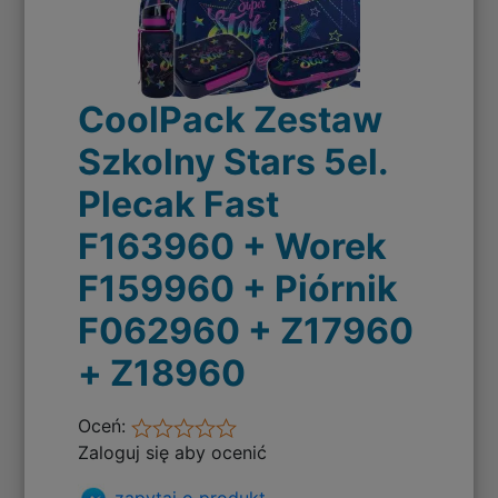
CoolPack Zestaw
Szkolny Stars 5el.
Plecak Fast
F163960 + Worek
F159960 + Piórnik
F062960 + Z17960
+ Z18960
Oceń:
Zaloguj się aby ocenić
zapytaj o produkt