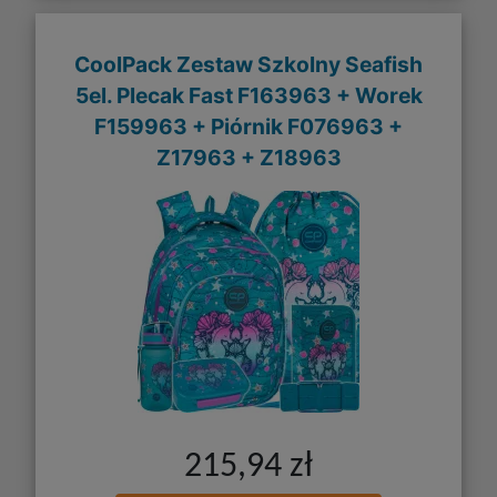
CoolPack Zestaw Szkolny Seafish
5el. Plecak Fast F163963 + Worek
F159963 + Piórnik F076963 +
Z17963 + Z18963
215,94 zł