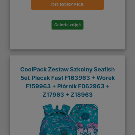
DO KOSZYKA
Galeria zdjęć
CoolPack Zestaw Szkolny Seafish
5el. Plecak Fast F163963 + Worek
F159963 + Piórnik F062963 +
Z17963 + Z18963