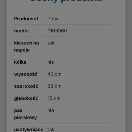
Producent
Patio
model
F163960
kieszeń na
tak
napoje
kółka
nie
wysokość
40 cm
szerokość
28 cm
głębokość
15 cm
pas
nie
piersiowy
usztywniane
tak