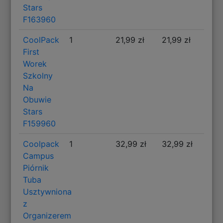
Stars
F163960
CoolPack
1
21,99 zł
21,99 zł
First
Worek
Szkolny
Na
Obuwie
Stars
F159960
Coolpack
1
32,99 zł
32,99 zł
Campus
Piórnik
Tuba
Usztywniona
z
Organizerem