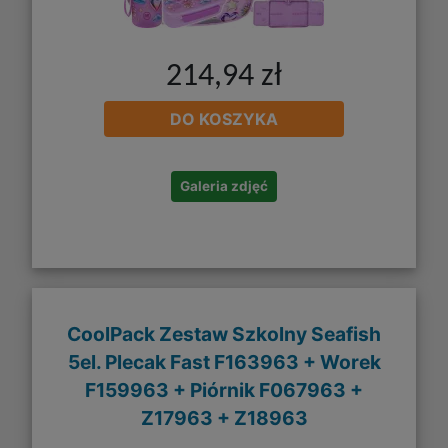
214,94 zł
DO KOSZYKA
Galeria zdjęć
CoolPack Zestaw Szkolny Seafish
5el. Plecak Fast F163963 + Worek
F159963 + Piórnik F067963 +
Z17963 + Z18963