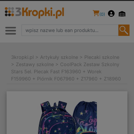
(
0
)
3kropki.pl
>
Artykuły szkolne
>
Plecaki szkolne
>
Zestawy szkolne
>
CoolPack Zestaw Szkolny
Stars 5el. Plecak Fast F163960 + Worek
F159960 + Piórnik F067960 + Z17960 + Z18960