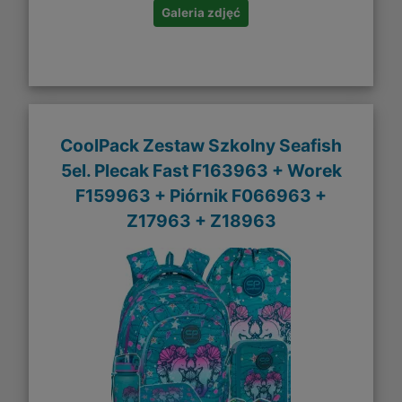
Galeria zdjęć
CoolPack Zestaw Szkolny Seafish
5el. Plecak Fast F163963 + Worek
F159963 + Piórnik F066963 +
Z17963 + Z18963