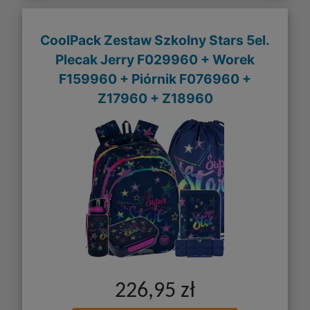
CoolPack Zestaw Szkolny Stars 5el.
Plecak Jerry F029960 + Worek
F159960 + Piórnik F076960 +
Z17960 + Z18960
226,95 zł