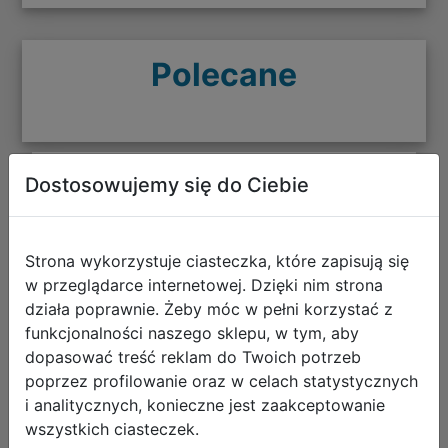
Polecane
Dostosowujemy się do Ciebie
CoolPack Zestaw Szkolny Stars 5el.
Plecak Fast F163960 + Worek
F159960 + Piórnik F062960 +
Strona wykorzystuje ciasteczka, które zapisują się
Z17960 + Z18960
w przeglądarce internetowej. Dzięki nim strona
działa poprawnie. Żeby móc w pełni korzystać z
funkcjonalności naszego sklepu, w tym, aby
dopasować treść reklam do Twoich potrzeb
poprzez profilowanie oraz w celach statystycznych
i analitycznych, konieczne jest zaakceptowanie
wszystkich ciasteczek.