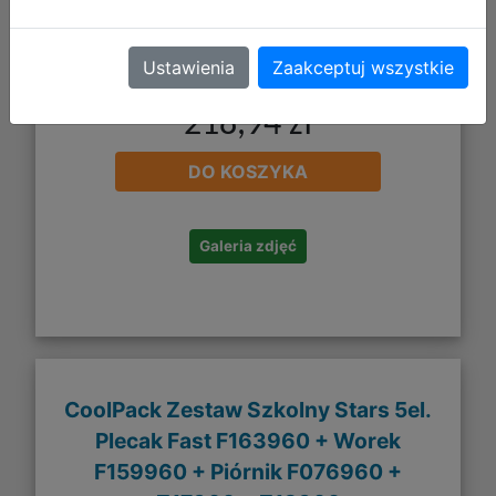
Ustawienia
Zaakceptuj wszystkie
218,94 zł
DO KOSZYKA
Galeria zdjęć
CoolPack Zestaw Szkolny Stars 5el.
Plecak Fast F163960 + Worek
F159960 + Piórnik F076960 +