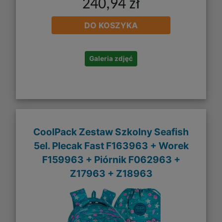
240,94 zł
DO KOSZYKA
Galeria zdjęć
CoolPack Zestaw Szkolny Seafish
5el. Plecak Fast F163963 + Worek
F159963 + Piórnik F062963 +
Z17963 + Z18963