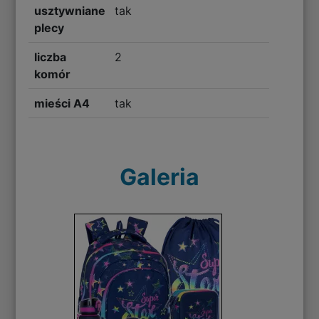
usztywniane
tak
plecy
liczba
2
komór
mieści A4
tak
Galeria