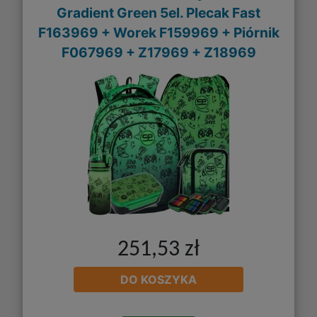
Gradient Green 5el. Plecak Fast
F163969 + Worek F159969 + Piórnik
F067969 + Z17969 + Z18969
251,53 zł
DO KOSZYKA