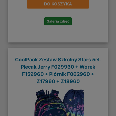
DO KOSZYKA
Galeria zdjęć
CoolPack Zestaw Szkolny Stars 5el.
Plecak Jerry F029960 + Worek
F159960 + Piórnik F062960 +
Z17960 + Z18960