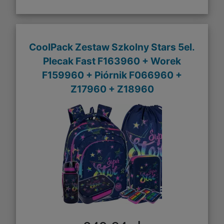
CoolPack Zestaw Szkolny Stars 5el.
Plecak Fast F163960 + Worek
F159960 + Piórnik F066960 +
Z17960 + Z18960