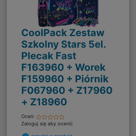
CoolPack Zestaw
Szkolny Stars 5el.
Plecak Fast
F163960 + Worek
F159960 + Piórnik
F067960 + Z17960
+ Z18960
Oceń:
Zaloguj się aby ocenić
zapytaj o produkt