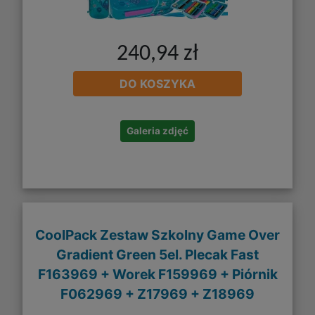
240,94 zł
DO KOSZYKA
Galeria zdjęć
CoolPack Zestaw Szkolny Game Over
Gradient Green 5el. Plecak Fast
F163969 + Worek F159969 + Piórnik
F062969 + Z17969 + Z18969