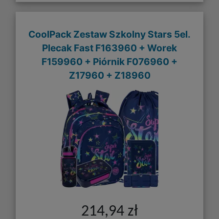
CoolPack Zestaw Szkolny Stars 5el.
Plecak Fast F163960 + Worek
F159960 + Piórnik F076960 +
Z17960 + Z18960
214,94 zł