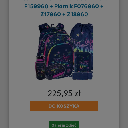
F159960 + Piórnik F076960 +
Z17960 + Z18960
225,95 zł
DO KOSZYKA
Galeria zdjęć