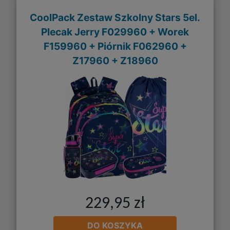
CoolPack Zestaw Szkolny Stars 5el.
Plecak Jerry F029960 + Worek
F159960 + Piórnik F062960 +
Z17960 + Z18960
229,95 zł
DO KOSZYKA