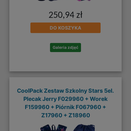
250,94 zł
DO KOSZYKA
Galeria zdjęć
CoolPack Zestaw Szkolny Stars 5el.
Plecak Jerry F029960 + Worek
F159960 + Piórnik F067960 +
Z17960 + Z18960