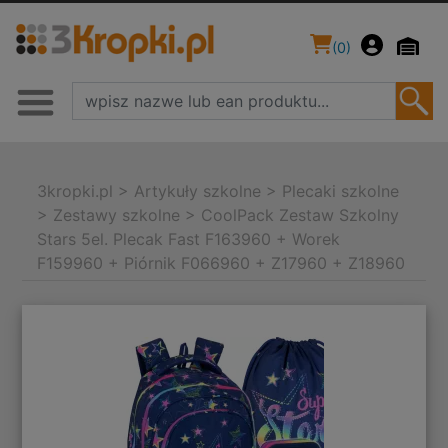
(
0
)
3kropki.pl
>
Artykuły szkolne
>
Plecaki szkolne
>
Zestawy szkolne
>
CoolPack Zestaw Szkolny
Stars 5el. Plecak Fast F163960 + Worek
F159960 + Piórnik F066960 + Z17960 + Z18960