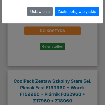
Ustawienia
Zaakceptuj wszystkie
252,94 zł
DO KOSZYKA
Galeria zdjęć
CoolPack Zestaw Szkolny Stars 5el.
Plecak Fast F163960 + Worek
F159960 + Piórnik F062960 +
Z17960 + Z18960