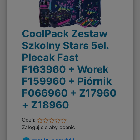
CoolPack Zestaw
Szkolny Stars 5el.
Plecak Fast
F163960 + Worek
F159960 + Piórnik
F066960 + Z17960
+ Z18960
Oceń:
Zaloguj się aby ocenić
zapytaj o produkt