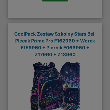
CoolPack Zestaw Szkolny Stars 5el.
Plecak Prime Pro F162960 + Worek
F159960 + Piórnik F066960 +
Z17960 + Z18960