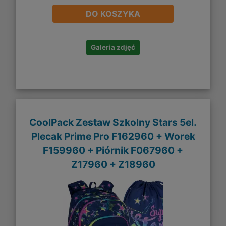
DO KOSZYKA
Galeria zdjęć
CoolPack Zestaw Szkolny Stars 5el.
Plecak Prime Pro F162960 + Worek
F159960 + Piórnik F067960 +
Z17960 + Z18960