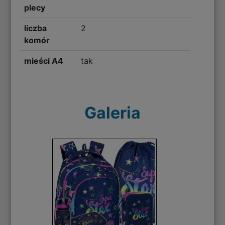
plecy
liczba
2
komór
mieści A4
tak
Galeria