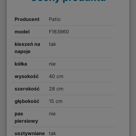
Producent
Patio
model
F163960
kieszeń na
tak
napoje
kółka
nie
wysokość
40 cm
szerokość
28 cm
głębokość
15 cm
pas
nie
piersiowy
usztywniane
tak