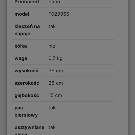
Producent
Patio
model
F029965
kieszeń na
tak
napoje
kółka
nie
waga
0,7 kg
wysokość
39 cm
szerokość
28 cm
głębokość
15 cm
pas
tak
piersiowy
usztywniane
tak
plecy