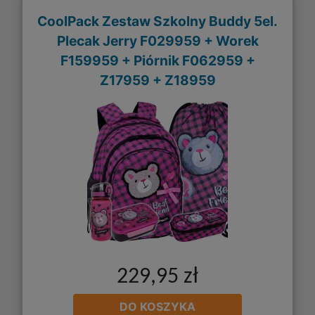
CoolPack Zestaw Szkolny Buddy 5el.
Plecak Jerry F029959 + Worek
F159959 + Piórnik F062959 +
Z17959 + Z18959
229,95 zł
DO KOSZYKA