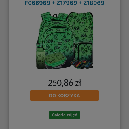
F066969 + Z17969 + Z18969
250,86 zł
DO KOSZYKA
Galeria zdjęć