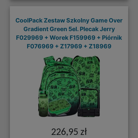
CoolPack Zestaw Szkolny Game Over
Gradient Green 5el. Plecak Jerry
F029969 + Worek F159969 + Piórnik
F076969 + Z17969 + Z18969
226,95 zł