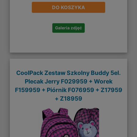
DO KOSZYKA
Galeria zdjęć
CoolPack Zestaw Szkolny Buddy 5el.
Plecak Jerry F029959 + Worek
F159959 + Piórnik F076959 + Z17959
+ Z18959