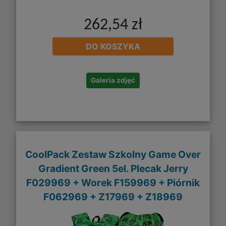
262,54 zł
DO KOSZYKA
Galeria zdjęć
CoolPack Zestaw Szkolny Game Over
Gradient Green 5el. Plecak Jerry
F029969 + Worek F159969 + Piórnik
F062969 + Z17969 + Z18969