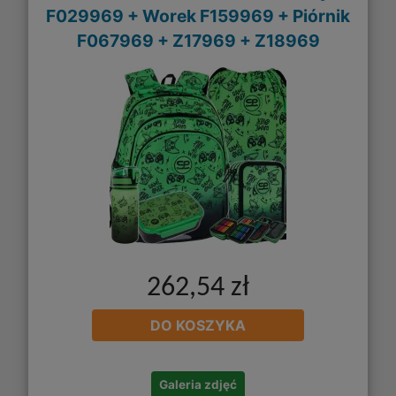
F029969 + Worek F159969 + Piórnik
F067969 + Z17969 + Z18969
262,54 zł
DO KOSZYKA
Galeria zdjęć