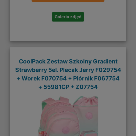
Galeria zdjęć
CoolPack Zestaw Szkolny Gradient
Strawberry 5el. Plecak Jerry F029754
+ Worek F070754 + Piórnik F067754
+ 55981CP + Z07754