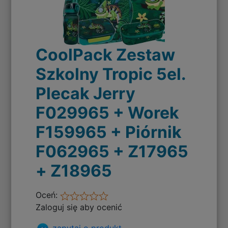
CoolPack Zestaw
Szkolny Tropic 5el.
Plecak Jerry
F029965 + Worek
F159965 + Piórnik
F062965 + Z17965
+ Z18965
Oceń:
Zaloguj się aby ocenić
zapytaj o produkt