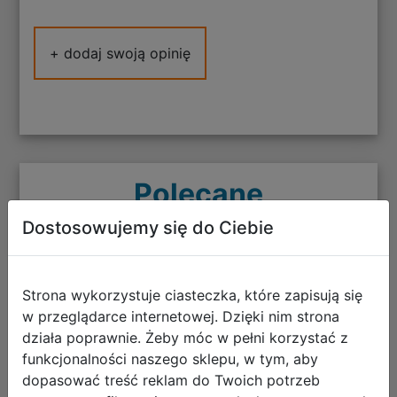
+ dodaj swoją opinię
Polecane
Dostosowujemy się do Ciebie
Strona wykorzystuje ciasteczka, które zapisują się
CoolPack Zestaw Szkolny Buddy 5el.
w przeglądarce internetowej. Dzięki nim strona
Plecak Jerry F029959 + Worek
działa poprawnie. Żeby móc w pełni korzystać z
F159959 + Piórnik F066959 +
funkcjonalności naszego sklepu, w tym, aby
Z17959 + Z18959
dopasować treść reklam do Twoich potrzeb