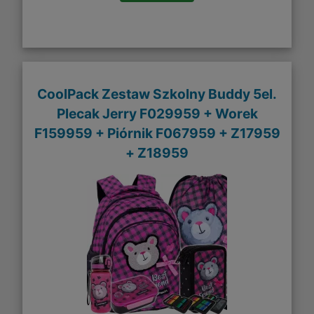
CoolPack Zestaw Szkolny Buddy 5el.
Plecak Jerry F029959 + Worek
F159959 + Piórnik F067959 + Z17959
+ Z18959