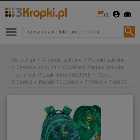
(
0
)
3kropki.pl
>
Artykuły szkolne
>
Plecaki szkolne
>
Zestawy szkolne
>
CoolPack Zestaw Szkolny
Tropic 5el. Plecak Jerry F029965 + Worek
F159965 + Piórnik F062965 + Z17965 + Z18965