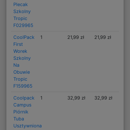
Plecak
Szkolny
Tropic
F029965
CoolPack
1
21,99 zł
21,99 zł
First
Worek
Szkolny
Na
Obuwie
Tropic
F159965
Coolpack
1
32,99 zł
32,99 zł
Campus
Piórnik
Tuba
Usztywniona