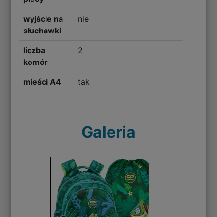
wyjście na
nie
słuchawki
liczba
2
komór
mieści A4
tak
Galeria