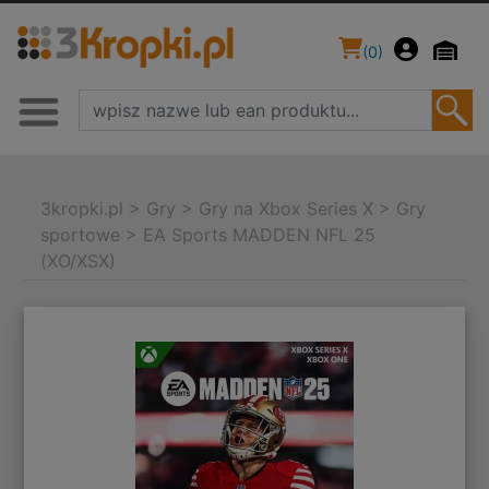
(
0
)
3kropki.pl
>
Gry
>
Gry na Xbox Series X
>
Gry
sportowe
>
EA Sports MADDEN NFL 25
(XO/XSX)