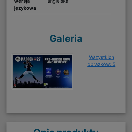
wersja
angielska
językowa
Galeria
Wszystkich
obrazków: 5