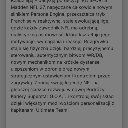
Rządź ligą – decyzją po decyzji. EA SPORTS™
Madden NFL 27, napędzane całkowicie nowym
silnikiem Persona Engine, przekształca tryb
Franchise w reaktywną, stale ewoluującą ligę,
gdzie każdy zawodnik NFL ma odrębną,
realistyczną osobowość, która kształtuje jego
motywacje, wymagania i reakcje. Rozgrywka
staje się fizyczna dzięki bardziej precyzyjnemu
sterowaniu, autentycznym bitwom WR/DB,
nowym mechanikom na krótkie dystanse,
ulepszeniom w obronie oraz nowym
strategicznym ustawieniom i kontrolom przed
zagrywką. Zbuduj swoją legendę NFL na
głębszej ścieżce rozwoju w nowej Podróży
Kariery Superstar G.O.A.T. i kontroluj swój skład
dzięki większym możliwościom personalizacji z
kapitanami Ultimate Team.