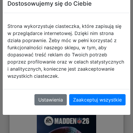
Dostosowujemy się do Ciebie
+ dodaj swoją opinię
Strona wykorzystuje ciasteczka, które zapisują się
w przeglądarce internetowej. Dzięki nim strona
działa poprawnie. Żeby móc w pełni korzystać z
funkcjonalności naszego sklepu, w tym, aby
Polecane
dopasować treść reklam do Twoich potrzeb
poprzez profilowanie oraz w celach statystycznych
i analitycznych, konieczne jest zaakceptowanie
wszystkich ciasteczek.
EA Sports MADDEN NFL 26 (Xbox
Series X)
Ustawienia
Zaakceptuj wszystkie