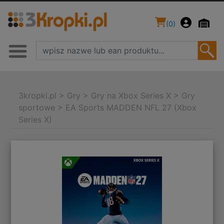
(
0
)
3kropki.pl
>
Gry
>
Gry na Xbox Series X
>
Gry
sportowe
>
EA Sports MADDEN NFL 27 (Xbox
Series X)