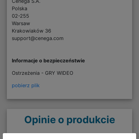
Cenega S.A.
Polska
02-255
Warsaw
Krakowiaków 36
support@cenega.com
Informacje o bezpieczeństwie
Ostrzeżenia - GRY WIDEO
pobierz plik
Opinie o produkcie