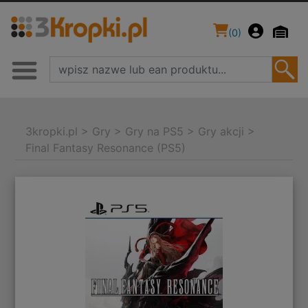
(
0
)
3kropki.pl
>
Gry
>
Gry na PS5
>
Gry akcji
>
Final Fantasy Resonance (PS5)