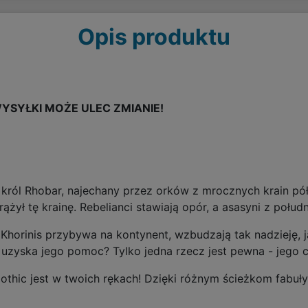
Opis produktu
YSYŁKI MOŻE ULEC ZMIANIE!
!
król Rhobar, najechany przez orków z mrocznych krain półn
żył tę krainę. Rebelianci stawiają opór, a asasyni z połud
Khorinis przybywa na kontynent, wzbudzają tak nadzieję, ja
 uzyska jego pomoc? Tylko jedna rzecz jest pewna - jego 
othic jest w twoich rękach! Dzięki różnym ścieżkom fabuł