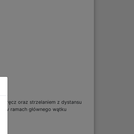
i wręcz oraz strzelaniem z dystansu
rów w ramach głównego wątku