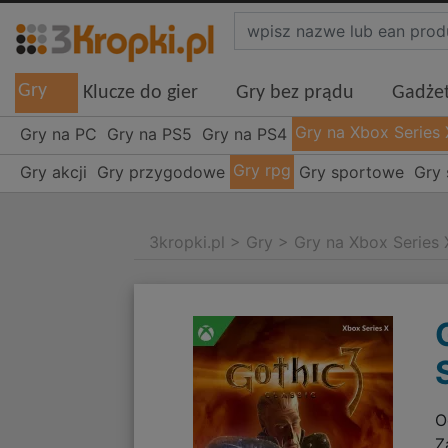
Gry
Klucze do gier
Gry bez prądu
Gadże
Gry na Xbox Series 
Gry na PC
Gry na PS5
Gry na PS4
Gry rpg
Gry akcji
Gry przygodowe
Gry sportowe
Gry 
3kropki.pl
>
Gry
>
Gry na Xbox Series 
O
Z