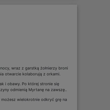
ocy, wraz z garstką żołnierzy broni
nia otwarcie kolaborują z orkami.
k i obawy. Po której stronie się
czyny odmienią Myrtanę na zawszę..
y możesz wielokrotnie odkryć grę na