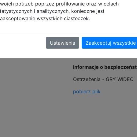
woich potrzeb poprzez profilowanie oraz w celach
tatystycznych i analitycznych, konieczne jest
aakceptowanie wszystkich ciasteczek.
Ustawienia
Zaakceptuj wszystkie
tyczące zgodności produktu
Informacje o bezpieczeńs
Ostrzeżenia - GRY WIDEO
pobierz plik