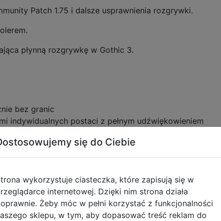
munity Patch 1.75 i dalsze usprawnienia rozgrywki.
rolerem.
jąca płynną rozgrywkę w Gothic 3.
nie bez granic
mi indywidualnych postaci z pełnym udźwiękowieniem
zwoju postaci
Dostosowujemy się do Ciebie
rząt oraz dziesiątki ludzkich przeciwników
 ponad 100 różnorodnych rodzajów broni
alki: wybieraj między szybkimi atakami, zabójczym ciosam
trona wykorzystuje ciasteczka, które zapisują się w
ojną wyspy Myrtany poprzez dokonywanie istotnych wybo
rzeglądarce internetowej. Dzięki nim strona działa
oprawnie. Żeby móc w pełni korzystać z funkcjonalności
użące pogłębieniu doświadczenia
aszego sklepu, w tym, aby dopasować treść reklam do