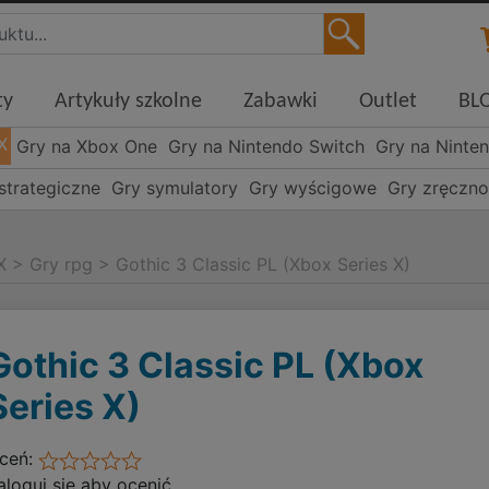
ty
Artykuły szkolne
Zabawki
Outlet
BL
X
Gry na Xbox One
Gry na Nintendo Switch
Gry na Ninte
strategiczne
Gry symulatory
Gry wyścigowe
Gry zręczn
X
>
Gry rpg
>
Gothic 3 Classic PL (Xbox Series X)
Gothic 3 Classic PL (Xbox
Series X)
ceń:
aloguj się aby ocenić