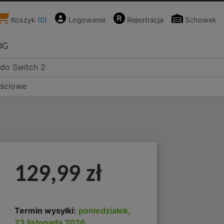
Koszyk
(
0
)
Logowanie
Rejestracja
Schowek
OG
ndo Switch 2
ościowe
129,99 zł
Termin wysyłki:
poniedziałek,
23 listopada 2026