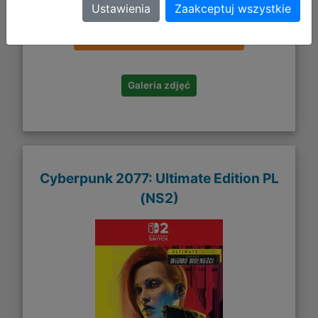
116,90 zł
Ustawienia
Zaakceptuj wszystkie
DO KOSZYKA
Galeria zdjęć
Cyberpunk 2077: Ultimate Edition PL
(NS2)