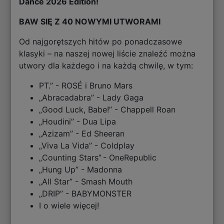
Dance 2026 Edition!
BAW SIĘ Z 40 NOWYMI UTWORAMI
Od najgorętszych hitów po ponadczasowe
klasyki – na naszej nowej liście znaleźć można
utwory dla każdego i na każdą chwilę, w tym:
PT.” - ROSÉ i Bruno Mars
„Abracadabra” - Lady Gaga
„Good Luck, Babe!” - Chappell Roan
„Houdini” - Dua Lipa
„Azizam” - Ed Sheeran
„Viva La Vida” - Coldplay
„Counting Stars” - OneRepublic
„Hung Up” - Madonna
„All Star” - Smash Mouth
„DRIP” - BABYMONSTER
I o wiele więcej!