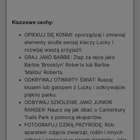
Kluczowe cechy:
OPIEKUJ SIĘ KOŃMI: oporządzaj i zmieniaj
elementy siodła swojej klaczy Lucky i
rozwijaj waszą przyjaźń.
GRAJ JAKO BARBIE: Złap za lejce jako
Barbie ‘Brooklyn’ Roberts lub Barbie
‘Malibu’ Roberts.
ODKRYWAJ OTWARTY ŚWIAT: Ruszaj
kłusem lub galopem z Lucky i odkrywajcie
piękno parku.
ODBYWAJ SZKOLENIE JAKO JUNIOR
RANGER: Naucz się jak dbać o Canterbury
Trails Park z pomocą ekspertów.
FOTOGRAFUJ DZIKĄ PRZYRODĘ: Rób
aparatem zdjęcia zwierząt, roślin i innych
odkryć i zapisuj je w swoim dzienniku, jako