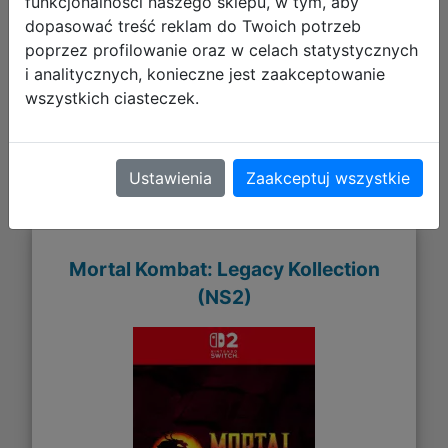
funkcjonalności naszego sklepu, w tym, aby
dopasować treść reklam do Twoich potrzeb
128,90 zł
poprzez profilowanie oraz w celach statystycznych
i analitycznych, konieczne jest zaakceptowanie
DO KOSZYKA
wszystkich ciasteczek.
Galeria zdjęć
Ustawienia
Zaakceptuj wszystkie
Mortal Kombat: Legacy Kollection
(NS2)