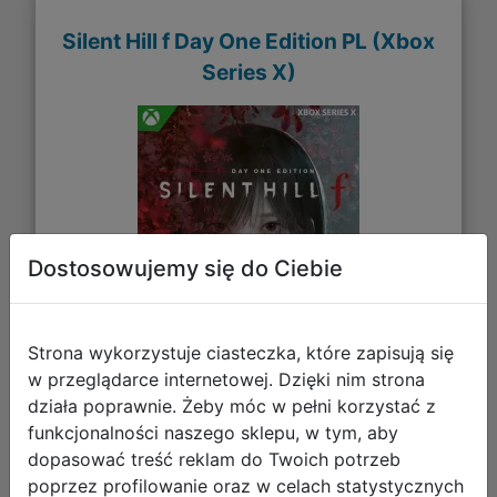
Silent Hill f Day One Edition PL (Xbox
Series X)
Dostosowujemy się do Ciebie
Strona wykorzystuje ciasteczka, które zapisują się
w przeglądarce internetowej. Dzięki nim strona
działa poprawnie. Żeby móc w pełni korzystać z
255,90 zł
funkcjonalności naszego sklepu, w tym, aby
dopasować treść reklam do Twoich potrzeb
DO KOSZYKA
poprzez profilowanie oraz w celach statystycznych