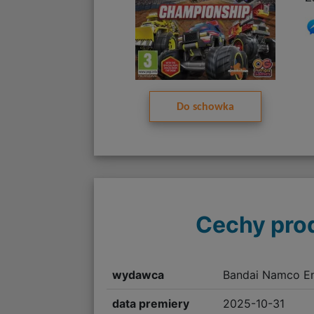
Do schowka
Cechy pro
wydawca
Bandai Namco En
data premiery
2025-10-31