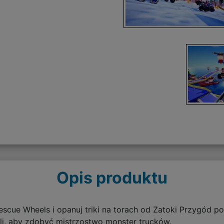
Opis produktu
cue Wheels i opanuj triki na torach od Zatoki Przygód po 
wali, aby zdobyć mistrzostwo monster trucków.