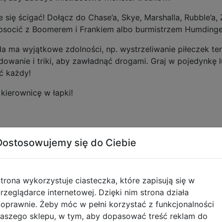
 się ścigać! Dołącz do Chase’a, Skye, Marshalla, Rubble’a
opsocić z Boomerem i Frankiem albo burmistrzem Humding
a ma wyjątkowe zdolności, np. wystrzeliwanie piłeczek 
ładowanie i triki, aby zawładnąć drogami. Graj w pojedynk
ć każdy!
 kierownicę w łapki!
Dostosowujemy się do Ciebie
: Graj z ekipą ratunkową Rescue Wheels, w tym z Roxi,
Buldożer, poduszkowiec albo odrzutowiec. Co wybierz
 triki w powietrzu, żeby zdobyć doładowanie i odblokow
trona wykorzystuje ciasteczka, które zapisują się w
 rywali, zbierając pieskowe przysmaki i obiekty.
rzeglądarce internetowej. Dzięki nim strona działa
MYMI: Pędź przez areny w Zatoce Przygód, Dżungli, Mglis
oprawnie. Żeby móc w pełni korzystać z funkcjonalności
aszego sklepu, w tym, aby dopasować treść reklam do