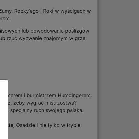
, Zumy, Rocky’ego i Roxi w wyścigach w
erem.
tenisowych lub powodowanie poślizgów
ę lub rzuć wyzwanie znajomym w grze
 Boomerem i burmistrzem Humdingerem.
esz, żeby wygrać mistrzostwa?
ać specjalny ruch swojego psiaka.
tej Osadzie i nie tylko w trybie