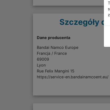
T
s
z
Szczegóły do
Dane producenta
Bandai Namco Europe
Francja / France
69009
Lyon
Rue Felix Mangini 15
https://service-en.bandainamcoent.eu/