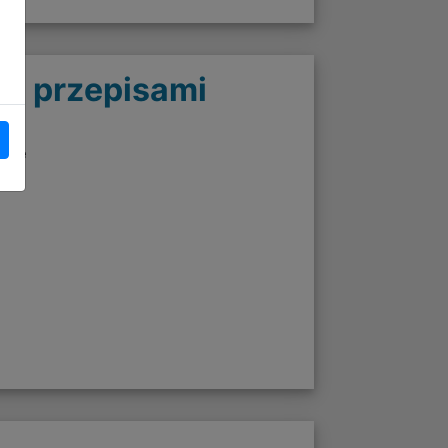
 z przepisami
twie