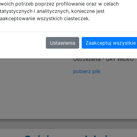
woich potrzeb poprzez profilowanie oraz w celach
tatystycznych i analitycznych, konieczne jest
aakceptowanie wszystkich ciasteczek.
tyczące zgodności produktu
Ustawienia
Zaakceptuj wszystkie
Informacje o bezpieczeńs
Ostrzeżenia - GRY WIDEO
pobierz plik