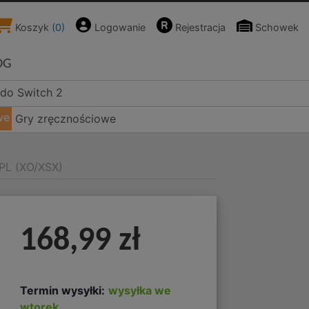
Koszyk
(
0
)
Logowanie
Rejestracja
Schowek
OG
ndo Switch 2
we
Gry zręcznościowe
 PL (XO/XSX)
168,99 zł
Termin wysyłki:
wysyłka we
wtorek