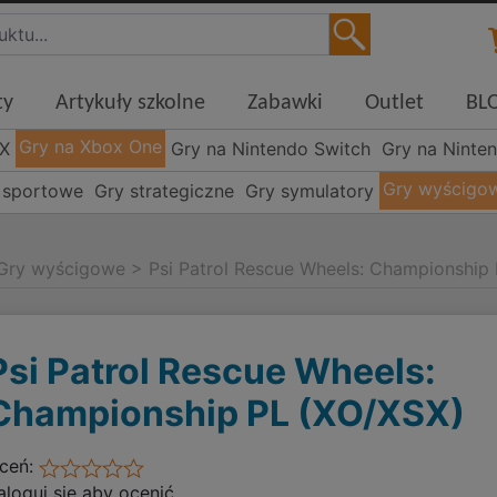
ty
Artykuły szkolne
Zabawki
Outlet
BL
Gry na Xbox One
 X
Gry na Nintendo Switch
Gry na Ninte
Gry wyścigo
 sportowe
Gry strategiczne
Gry symulatory
Gry wyścigowe
>
Psi Patrol Rescue Wheels: Championship
Psi Patrol Rescue Wheels:
Championship PL (XO/XSX)
ceń:
aloguj się aby ocenić