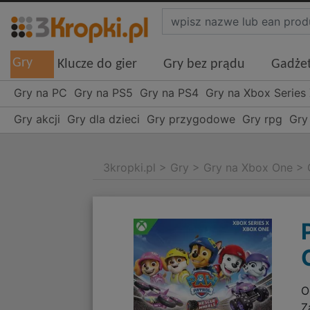
Gry
Klucze do gier
Gry bez prądu
Gadże
Gry na PC
Gry na PS5
Gry na PS4
Gry na Xbox Series
Gry akcji
Gry dla dzieci
Gry przygodowe
Gry rpg
Gry
3kropki.pl
>
Gry
>
Gry na Xbox One
>
O
Z