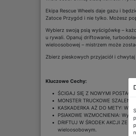
Ekipa Rescue Wheels daje gazu i będzie
Zatoce Przygód i nie tylko. Możesz p
Wybierz swoją psią wyścigówkę – każd
u rywali. Opanuj driftowanie, turbodo
wieloosobowej – mistrzem może zosta
Zbierz pieskowych przyjaciół i chwytaj
Kluczowe Cechy:
ŚCIGAJ SIĘ Z NOWYMI POSTACIAMI
MONSTER TRUCKOWE SZALEŃSTWO: 
KASKADERKA AŻ DO METY: Wykonuj
S
PSIAKOWE WZMOCNIENIA: Wyprzedź
p
DRIFTUJ W ŚRODEK AKCJI ZE ZNAJO
p
wieloosobowym.
n