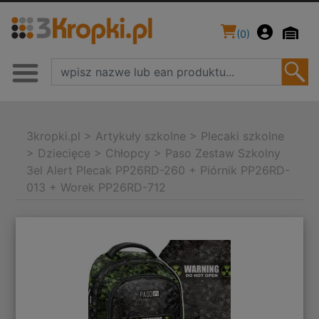
(
0
)
3kropki.pl
>
Artykuły szkolne
>
Plecaki szkolne
>
Dziecięce
>
Chłopcy
>
Paso Zestaw Szkolny
3el Alert Plecak PP26RD-260 + Piórnik PP26RD-
013 + Worek PP26RD-712