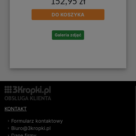
152,95 zł
DO KOSZYKA
Galeria zdjęć
KONTAKT
Formularz kontaktowy
Biuro@3kropki.pl
Dane firmy