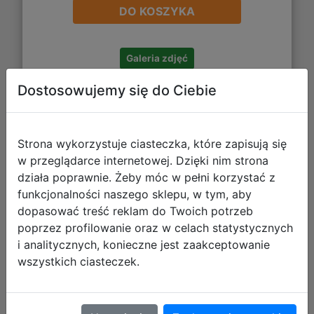
DO KOSZYKA
Galeria zdjęć
Dostosowujemy się do Ciebie
Strona wykorzystuje ciasteczka, które zapisują się
w przeglądarce internetowej. Dzięki nim strona
działa poprawnie. Żeby móc w pełni korzystać z
Paso Zestaw Szkolny 3el Alert Plecak
funkcjonalności naszego sklepu, w tym, aby
PP26RD-260 + Piórnik PP26RD-P001
dopasować treść reklam do Twoich potrzeb
+ Worek PP26RD-712
poprzez profilowanie oraz w celach statystycznych
i analitycznych, konieczne jest zaakceptowanie
wszystkich ciasteczek.