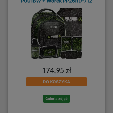
P001BW + Worek PP26RD-712
174,95 zł
DO KOSZYKA
Galeria zdjęć