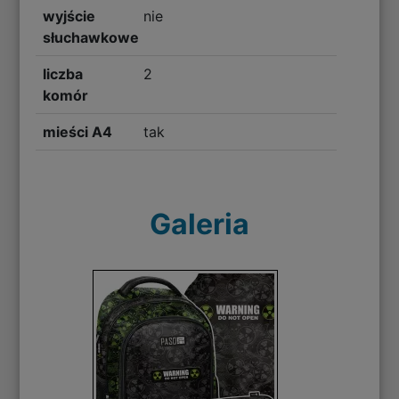
wyjście
nie
słuchawkowe
liczba
2
komór
mieści A4
tak
Galeria