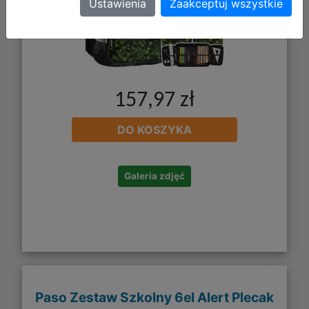
Ustawienia
Zaakceptuj wszystkie
157,97 zł
DO KOSZYKA
Galeria zdjęć
Paso Zestaw Szkolny 6el Alert Plecak