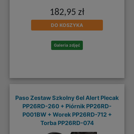
182,95 zł
DO KOSZYKA
Galeria zdjęć
Paso Zestaw Szkolny 6el Alert Plecak
PP26RD-260 + Piórnik PP26RD-
P001BW + Worek PP26RD-712 +
Torba PP26RD-074