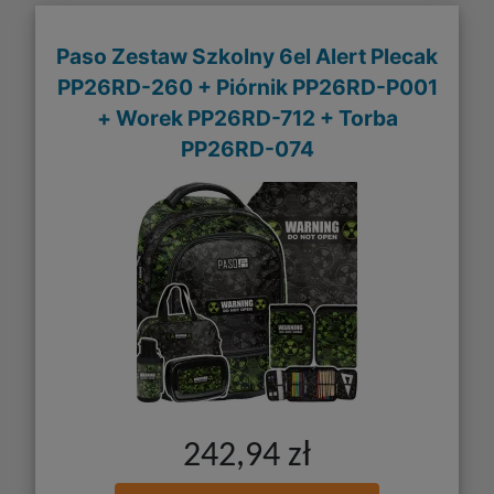
Paso Zestaw Szkolny 6el Alert Plecak
PP26RD-260 + Piórnik PP26RD-P001
+ Worek PP26RD-712 + Torba
PP26RD-074
242,94 zł