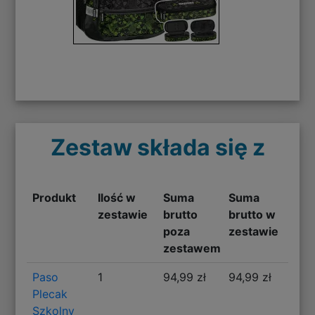
Zestaw składa się z
Produkt
Ilość w
Suma
Suma
zestawie
brutto
brutto w
poza
zestawie
zestawem
Paso
1
94,99 zł
94,99 zł
Plecak
Szkolny