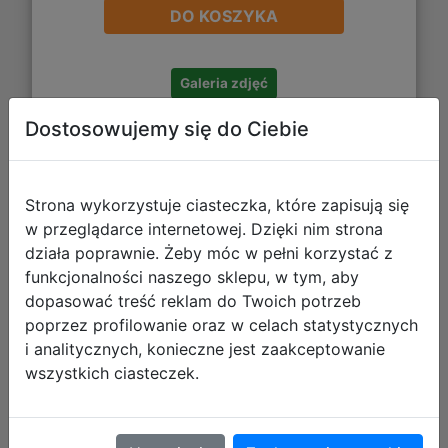
DO KOSZYKA
Galeria zdjęć
Dostosowujemy się do Ciebie
Strona wykorzystuje ciasteczka, które zapisują się
w przeglądarce internetowej. Dzięki nim strona
działa poprawnie. Żeby móc w pełni korzystać z
Paso Zestaw Szkolny 3el Alert Plecak
funkcjonalności naszego sklepu, w tym, aby
PP26RD-260 + Piórnik PP26RD-P001
dopasować treść reklam do Twoich potrzeb
+ Worek PP26RD-712
poprzez profilowanie oraz w celach statystycznych
i analitycznych, konieczne jest zaakceptowanie
wszystkich ciasteczek.