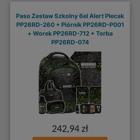
Paso Zestaw Szkolny 6el Alert Plecak
PP26RD-260 + Piórnik PP26RD-P001
+ Worek PP26RD-712 + Torba
PP26RD-074
242,94 zł