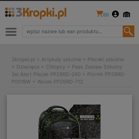
(
0
)
3kropki.pl
>
Artykuły szkolne
>
Plecaki szkolne
>
Dziecięce
>
Chłopcy
>
Paso Zestaw Szkolny
3el Alert Plecak PP26RD-260 + Piórnik PP26RD-
P001BW + Worek PP26RD-712