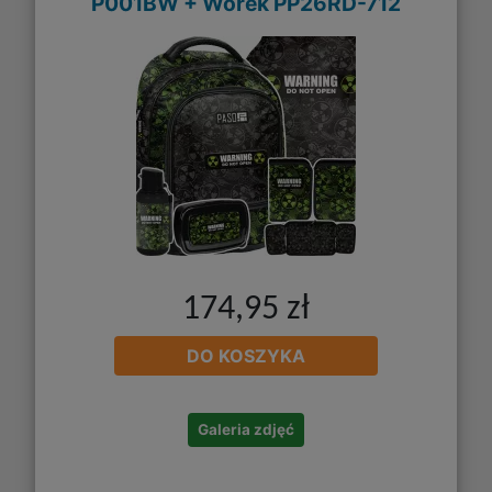
P001BW + Worek PP26RD-712
174,95 zł
DO KOSZYKA
Galeria zdjęć