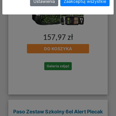
Ustawienia
Zaakceptuj wszystkie
157,97 zł
DO KOSZYKA
Galeria zdjęć
Paso Zestaw Szkolny 6el Alert Plecak