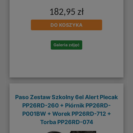
182,95 zł
DO KOSZYKA
Galeria zdjęć
Paso Zestaw Szkolny 6el Alert Plecak
PP26RD-260 + Piórnik PP26RD-
P001BW + Worek PP26RD-712 +
Torba PP26RD-074