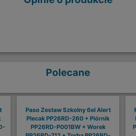
Polecane
t
Paso Zestaw Szkolny 6el Alert
k
Plecak PP26RD-260 + Piórnik
D-
PP26RD-P001BW + Worek
PP26RD-712 + Torba PP26RD-