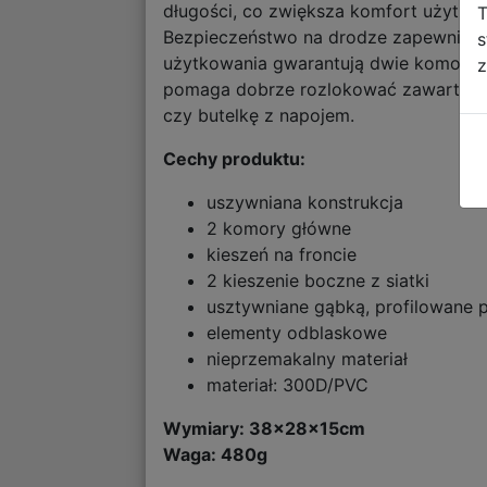
długości, co zwiększa komfort użytko
T
Bezpieczeństwo na drodze zapewniają 
s
użytkowania gwarantują dwie komory gł
z
pomaga dobrze rozlokować zawartość i
czy butelkę z napojem.
Cechy produktu:
uszywniana konstrukcja
2 komory główne
kieszeń na froncie
2 kieszenie boczne z siatki
usztywniane gąbką, profilowane 
elementy odblaskowe
nieprzemakalny materiał
materiał: 300D/PVC
Wymiary: 38
x28x15cm
Waga: 480g