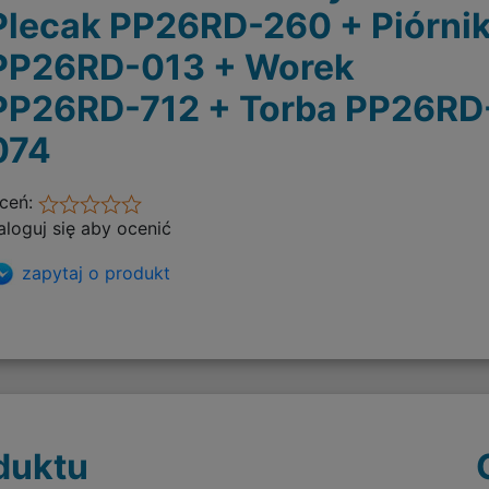
Plecak PP26RD-260 + Piórni
PP26RD-013 + Worek
PP26RD-712 + Torba PP26RD
074
ceń:
aloguj się aby ocenić
zapytaj o produkt
duktu