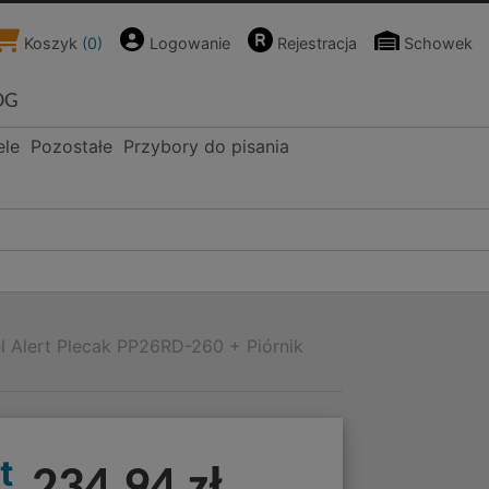
Koszyk
(
0
)
Logowanie
Rejestracja
Schowek
OG
ele
Pozostałe
Przybory do pisania
l Alert Plecak PP26RD-260 + Piórnik
t