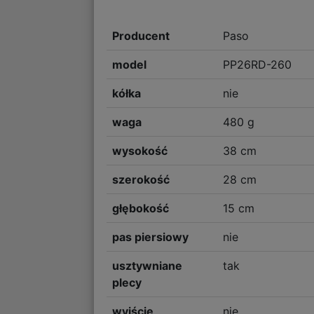
Producent
Paso
model
PP26RD-260
kółka
nie
waga
480 g
wysokość
38 cm
szerokość
28 cm
głębokość
15 cm
pas piersiowy
nie
usztywniane
tak
plecy
wyjście
nie