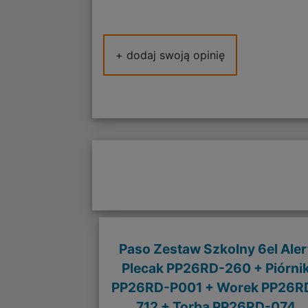
+ dodaj swoją opinię
Paso Zestaw Szkolny 6el Aler
Plecak PP26RD-260 + Piórni
PP26RD-P001 + Worek PP26R
712 + Torba PP26RD-074