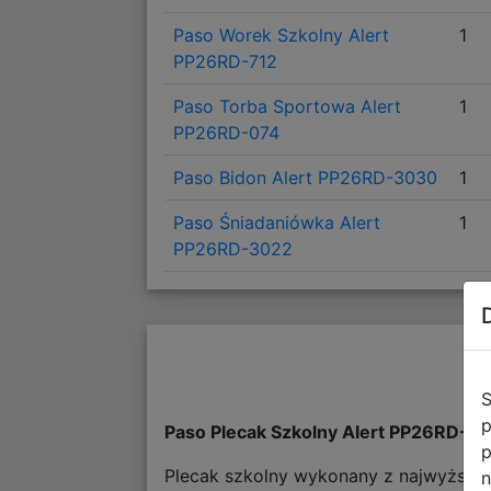
Paso Worek Szkolny Alert
1
PP26RD-712
Paso Torba Sportowa Alert
1
PP26RD-074
Paso Bidon Alert PP26RD-3030
1
Paso Śniadaniówka Alert
1
PP26RD-3022
S
p
Paso Plecak Szkolny Alert PP26RD-2
p
Plecak szkolny wykonany z najwyższej j
n