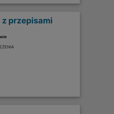
 z przepisami
twie
ZEŻENIA