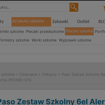
Artykuły szkolne
ty
Zabawki
Outlet
BL
Plecaki szkolne
órniki szkolne
Plecaki przedszkolne
Portf
Tornistry szkolne
Worki szkolne
Wyprawki szkolne
i szkolne
>
Dziecięce
>
Chłopcy
>
Paso Zestaw Szkolny 6e
orba PP26RD-074
Paso Zestaw Szkolny 6el Aler