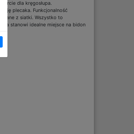
parcie dla kręgosłupa.
ację plecaka. Funkcjonalność
onane z siatki. Wszystko to
ka stanowi idealne miejsce na bidon