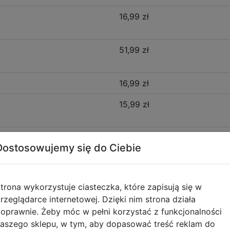
16,99 zł
51,99 zł
16,99 zł
15,99 zł
Dostosowujemy się do Ciebie
Opis produktu
trona wykorzystuje ciasteczka, które zapisują się w
rzeglądarce internetowej. Dzięki nim strona działa
60
oprawnie. Żeby móc w pełni korzystać z funkcjonalności
akości materiałów. Jest lekki, posiada miękkie, szerokie, 
aszego sklepu, w tym, aby dopasować treść reklam do