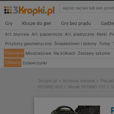
Gry
Klucze do gier
Gry bez prądu
Gadże
Art. biurowe
Art. papiernicze
Art. plastyczne
Nerki
Pi
Przybory geometryczne
Śniadaniówki i bidony
Torby
Dziecięce
Młodzieżowe
Na kółkach
Zestawy szkolne
Chłopcy
Dziewczynki
3kropki.pl
>
Artykuły szkolne
>
Plecak
PP26RD-013 + Worek PP26RD-712 + T