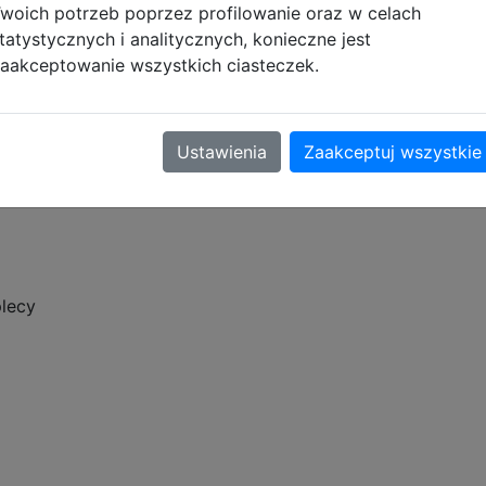
wania. Usztywniane dno oraz plecy stanowią doskonałe pod
woich potrzeb poprzez profilowanie oraz w celach
liczne elementy odblaskowe, które stanowią również dekor
tatystycznych i analitycznych, konieczne jest
ówne, kieszeń na froncie oraz dwie kieszenie boczne wyk
aakceptowanie wszystkich ciasteczek.
 utrzymać porządek w plecaku. Boczna elastyczna kieszon
Ustawienia
Zaakceptuj wszystkie
plecy