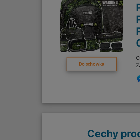
O
Do schowka
Z
Cechy pro