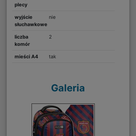
plecy
wyjście
nie
słuchawkowe
liczba
2
komór
mieści A4
tak
Galeria