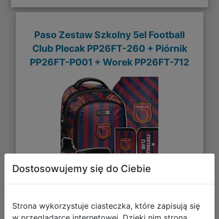
Paso Zestaw Szkolny 5el Football
Club Plecak PP26FT-260 + Piórnik
PP26FT-P001 + Worek PP26FT-712
Dostosowujemy się do Ciebie
185,93 zł
Strona wykorzystuje ciasteczka, które zapisują się
w przeglądarce internetowej. Dzięki nim strona