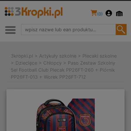
(
0
)
3kropki.pl
>
Artykuły szkolne
>
Plecaki szkolne
>
Dziecięce
>
Chłopcy
>
Paso Zestaw Szkolny
5el Football Club Plecak PP26FT-260 + Piórnik
PP26FT-013 + Worek PP26FT-712