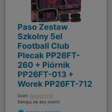
Paso Zestaw
Szkolny 5el
Football Club
Plecak PP26FT-
260 + Piórnik
PP26FT-013 +
Worek PP26FT-712
Oceń:
Zaloguj się aby ocenić
zapytaj o produkt