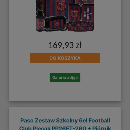
169,93 zł
DO KOSZYKA
Galeria zdjęć
Paso Zestaw Szkolny 6el Football
Club Plecak PP26FT-260 + Piórnik