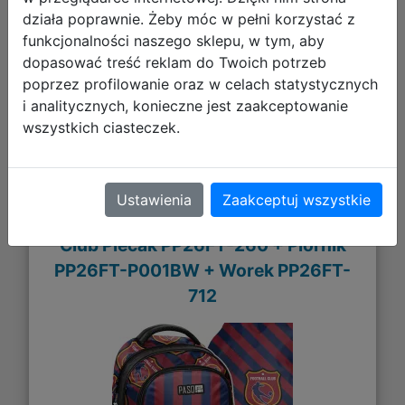
DO KOSZYKA
działa poprawnie. Żeby móc w pełni korzystać z
funkcjonalności naszego sklepu, w tym, aby
dopasować treść reklam do Twoich potrzeb
Galeria zdjęć
poprzez profilowanie oraz w celach statystycznych
i analitycznych, konieczne jest zaakceptowanie
wszystkich ciasteczek.
Ustawienia
Zaakceptuj wszystkie
Paso Zestaw Szkolny 5el Football
Club Plecak PP26FT-260 + Piórnik
PP26FT-P001BW + Worek PP26FT-
712