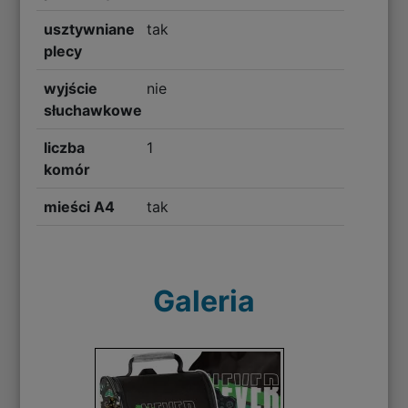
usztywniane
tak
plecy
wyjście
nie
słuchawkowe
liczba
1
komór
mieści A4
tak
Galeria