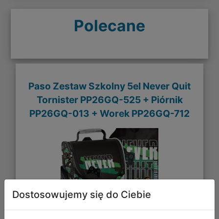
Polecane
Paso Zestaw Szkolny 5el Never Quit
Tornister PP26GQ-525 + Piórnik
PP26GQ-013 + Worek PP26GQ-712
Dostosowujemy się do Ciebie