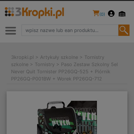
(
0
)
3kropki.pl
>
Artykuły szkolne
>
Tornistry
szkolne
>
Tornistry
>
Paso Zestaw Szkolny 5el
Never Quit Tornister PP26GQ-525 + Piórnik
PP26GQ-P001BW + Worek PP26GQ-712