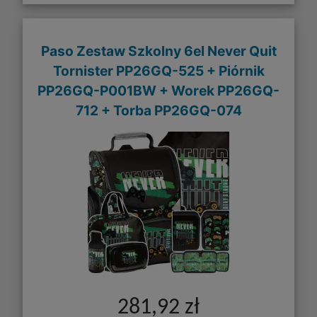
Paso Zestaw Szkolny 6el Never Quit
Tornister PP26GQ-525 + Piórnik
PP26GQ-P001BW + Worek PP26GQ-
712 + Torba PP26GQ-074
281,92 zł