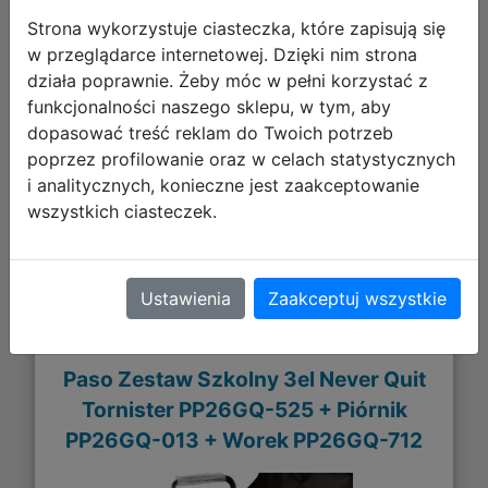
Strona wykorzystuje ciasteczka, które zapisują się
w przeglądarce internetowej. Dzięki nim strona
237,93 zł
działa poprawnie. Żeby móc w pełni korzystać z
funkcjonalności naszego sklepu, w tym, aby
DO KOSZYKA
dopasować treść reklam do Twoich potrzeb
poprzez profilowanie oraz w celach statystycznych
i analitycznych, konieczne jest zaakceptowanie
Galeria zdjęć
wszystkich ciasteczek.
Ustawienia
Zaakceptuj wszystkie
Paso Zestaw Szkolny 3el Never Quit
Tornister PP26GQ-525 + Piórnik
PP26GQ-013 + Worek PP26GQ-712