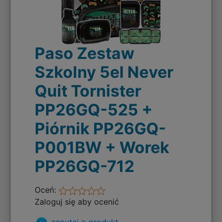
Paso Zestaw
Szkolny 5el Never
Quit Tornister
PP26GQ-525 +
Piórnik PP26GQ-
P001BW + Worek
PP26GQ-712
Oceń:
Zaloguj się aby ocenić
zapytaj o produkt