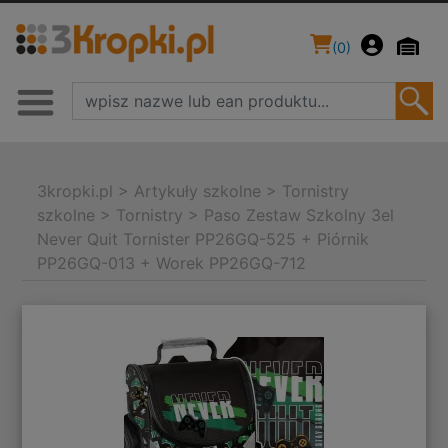
(
0
)
3kropki.pl
>
Artykuły szkolne
>
Tornistry
szkolne
>
Tornistry
>
Paso Zestaw Szkolny 3el
Never Quit Tornister PP26GQ-525 + Piórnik
PP26GQ-013 + Worek PP26GQ-712