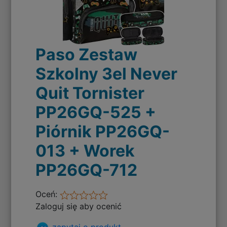
Paso Zestaw
Szkolny 3el Never
Quit Tornister
PP26GQ-525 +
Piórnik PP26GQ-
013 + Worek
PP26GQ-712
Oceń:
Zaloguj się aby ocenić
zapytaj o produkt