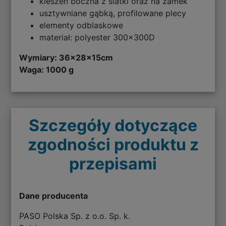
kieszeń boczna z siatki oraz na zamek
usztywniane gąbką, profilowane plecy
elementy odblaskowe
materiał: polyester 300x300D
Wymiary:
36x28x15cm
Waga: 1000 g
Szczegóły dotyczące
zgodności produktu z
przepisami
Dane producenta
PASO Polska Sp. z o.o. Sp. k.