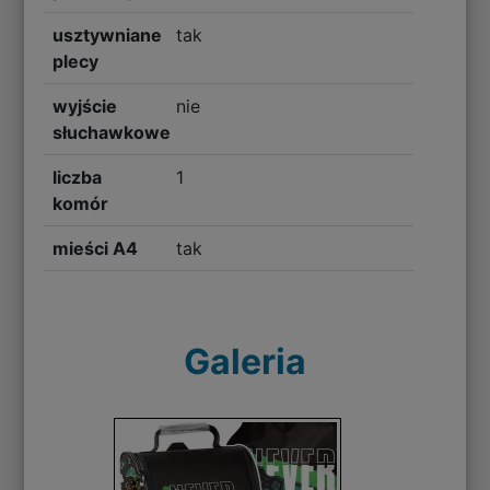
usztywniane
tak
plecy
wyjście
nie
słuchawkowe
liczba
1
komór
mieści A4
tak
Galeria