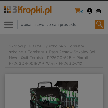
(
0
)
3kropki.pl
>
Artykuły szkolne
>
Tornistry
szkolne
>
Tornistry
>
Paso Zestaw Szkolny 3el
Never Quit Tornister PP26GQ-525 + Piórnik
PP26GQ-P001BW + Worek PP26GQ-712