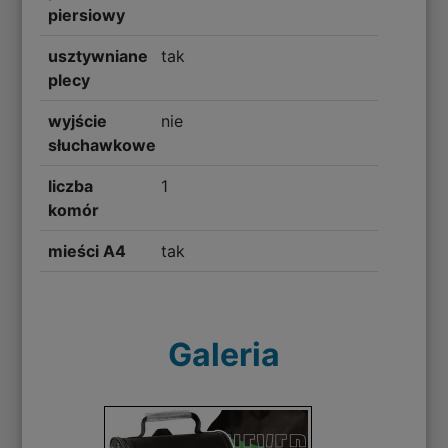
piersiowy
usztywniane
tak
plecy
wyjście
nie
słuchawkowe
liczba
1
komór
mieści A4
tak
Galeria