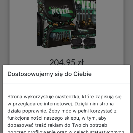
204,95 zł
Dostosowujemy się do Ciebie
DO KOSZYKA
Galeria zdjęć
Strona wykorzystuje ciasteczka, które zapisują się
w przeglądarce internetowej. Dzięki nim strona
działa poprawnie. Żeby móc w pełni korzystać z
funkcjonalności naszego sklepu, w tym, aby
dopasować treść reklam do Twoich potrzeb
poprzez profilowanie oraz w celach statystycznych