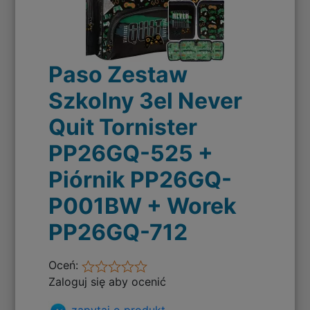
Paso Zestaw
Szkolny 3el Never
Quit Tornister
PP26GQ-525 +
Piórnik PP26GQ-
P001BW + Worek
PP26GQ-712
Oceń:
Zaloguj się aby ocenić
zapytaj o produkt