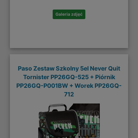
Galeria zdjęć
Paso Zestaw Szkolny 5el Never Quit
Tornister PP26GQ-525 + Piórnik
PP26GQ-P001BW + Worek PP26GQ-
712