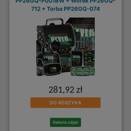
PP26GQ-P001BW + Worek PP26GQ-
712 + Torba PP26GQ-074
281,92 zł
DO KOSZYKA
Galeria zdjęć