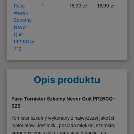
Paso
1
16,99 zł
16,99 zł
Worek
Szkolny
Never
Quit
PP26GQ-
712
Opis produktu
Paso Tornister Szkolny Never Quit PP26GQ-
525
Tornister szkolny wykonany z najwyższej jakości
materiałów. Jest lekki, posiada miękkie, szerokie,
ergonomiczne szelki z regulacją długości, co